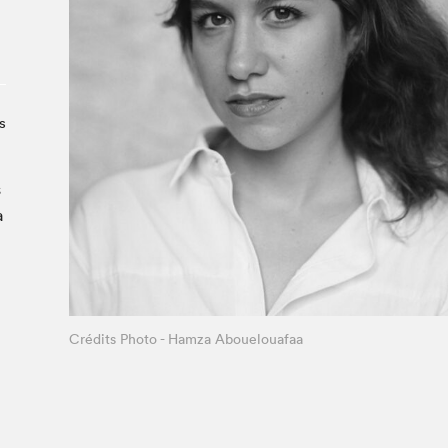
À propos du Salon
Liste des exposant·e·s
Liste des auteur·rice·s
s
s
a
Crédits Photo - Hamza Abouelouafaa