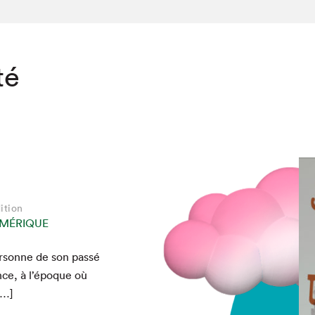
té
ition
MÉRIQUE
er­son­ne de son passé
nce, à l’époque où
[…]