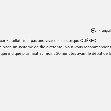
Espace ado | Lis-moi MTL
Espace des tout-petits
Espace Radio-Canada
La cabane à culture
Françai
La Maison des libraires
Le Salon dans ta classe
c­er « Juil­let n’est pas une vivace » au kiosque
QUÉBEC
en place un sys­tème de file d’at­tente. Nous vous recom­man­don
Liseur Public
osque indiqué plus haut au moins
20
min­utes avant le début de l
Matinées scolaires Hydro-Québec
Narra
Vitrine du Festival littéraire international Metropolis
bleu au SLM