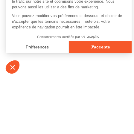
À propos
Contact
Emplois
Devenir bénévo
Espace médias
Vidéos et balad