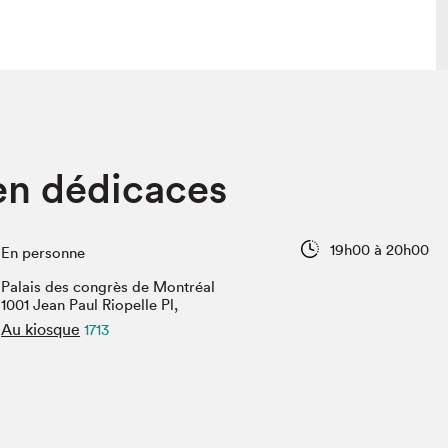
lais
Salon dans la ville et en ligne
en dédicaces
tion
Programmation dans la ville
colaires Hydro-Québec
Programmation en ligne
Vidéos et balados
19h00 à 20h00
En personne
xposant·e·s
Palais des congrès de Montréal
teur·rice·s
1001 Jean Paul Riopelle Pl,
Au kiosque
1713