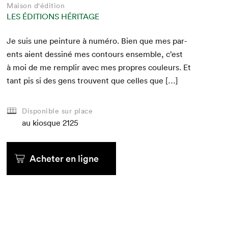
Maison d'édition
LES ÉDITIONS HÉRITAGE
Je suis une pein­ture à numéro. Bien que mes par­
ents aient dess­iné mes con­tours ensem­ble, c’est
à moi de me rem­plir avec mes pro­pres couleurs. Et
tant pis si des gens trou­vent que celles que […]
Disponible sur place
au kiosque
2125
Acheter en ligne