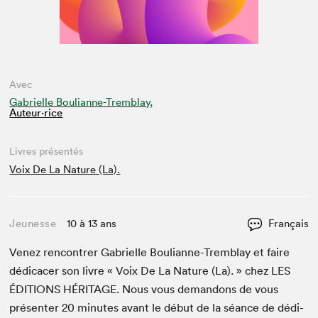
Avec
Gabrielle Boulianne-Tremblay,
Auteur·rice
Livres présentés
Voix De La Nature (La).
Jeunesse
10 à 13 ans
Français
Venez ren­con­tr­er Gabrielle Bou­lianne-Trem­blay et faire
dédi­cac­er son livre « Voix De La Nature (La). » chez
LES
ÉDI­TIONS
HÉRITAGE
. Nous vous deman­dons de vous
présen­ter
20
min­utes avant le début de la séance de dédi­