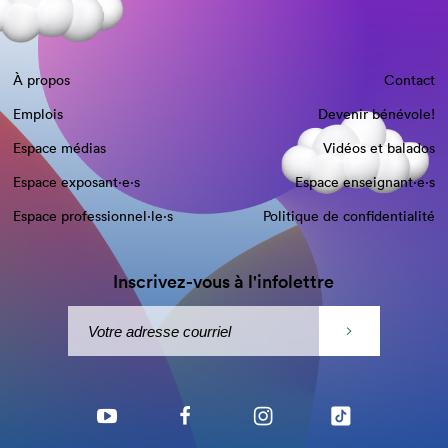
À propos
Contact
Emplois
Devenir bénévole!
Espace médias
Vidéos et balados
Espace exposant·e⋅s
Espace enseignant·e⋅s
Espace professionnel·le⋅s
Politique de confidentialité
Inscrivez-vous à l'infolettre