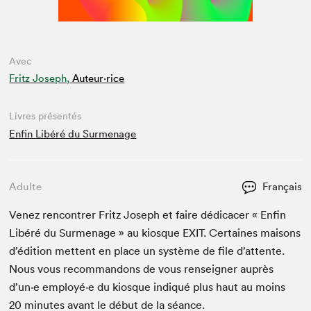
Avec
Fritz Joseph,
Auteur·rice
Livres présentés
Enfin Libéré du Surmenage
Adulte
Français
Venez ren­con­tr­er Fritz Joseph et faire dédi­cac­er « Enfin
Libéré du Sur­me­nage » au kiosque
EXIT
. Cer­taines maisons
d’édi­tion met­tent en place un sys­tème de file d’at­tente.
Nous vous recom­man­dons de vous ren­seign­er auprès
d’un·e employé·e du kiosque indiqué plus haut au moins
20
min­utes avant le début de la séance.