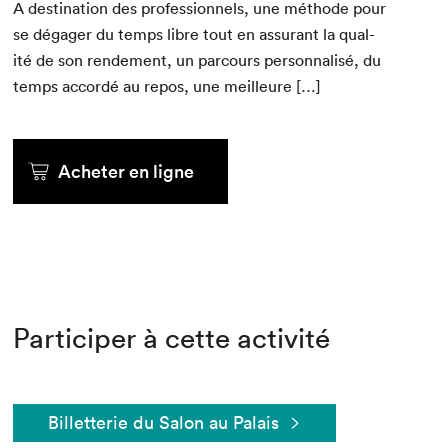
A des­ti­na­tion des pro­fes­sion­nels, une méth­ode pour
se dégager du temps libre tout en assur­ant la qual­
ité de son ren­de­ment, un par­cours per­son­nal­isé, du
temps accordé au repos, une meilleure […]
Acheter en ligne
Participer à cette activité
Billetterie du Salon au Palais