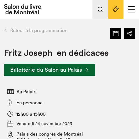
L'événement
Nos activités
retour
Retour à la programmation
Préparer sa visite au Salon
Liens pratiques
Fritz Joseph en dédicaces
Préparer sa visite
Billetterie du Salon au Palais
Actualités
Salon au Palais
Au Palais
SLM PRO
Salon dans la ville et en ligne
En personne
Projets partenaires
12h00 à 15h00
Espace exposant⋅e⋅s
Vendredi 24 novembre 2023
Espace enseignant·e·s
Palais des congrès de Montréal