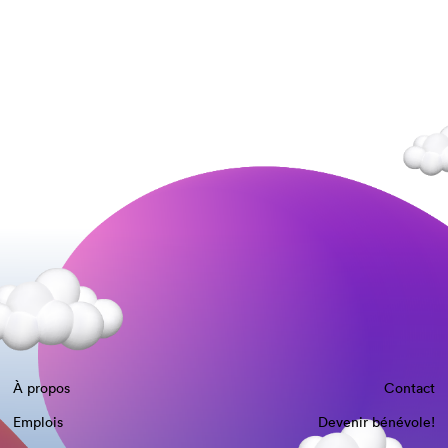
À propos
Contact
Emplois
Devenir bénévole!