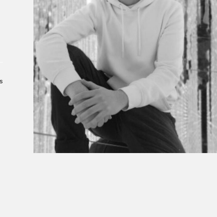
À propos du Salon
Liste des exposant·e·s
Liste des auteur·rice·s
s