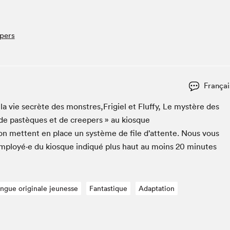
Espace ado | Lis-moi MTL
Espace des tout-petits
epers
Espace Radio-Canada
La cabane à culture
La Maison des libraires
Le Salon dans ta classe
Françai
Liseur Public
, la vie secrète des monstres,Frigiel et Fluffy, Le mys­tère des
Matinées scolaires Hydro-Québec
de pastèques et de creep­ers » au kiosque
Narra
ion met­tent en place un sys­tème de file d’at­tente. Nous vous
Vitrine du Festival littéraire international Metropolis
employé·e du kiosque indiqué plus haut au moins
20
min­utes
bleu au SLM
angue originale jeunesse
Fantastique
Adaptation