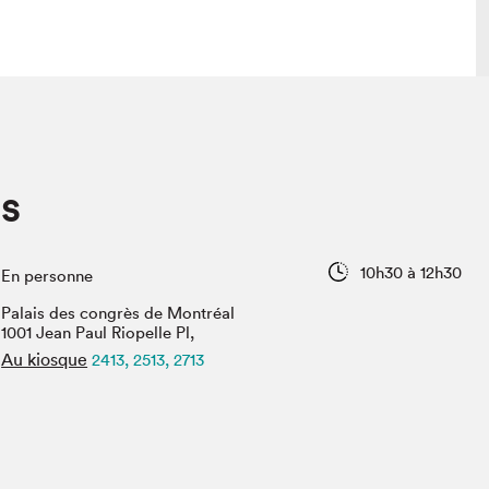
lais
Salon dans la ville et en ligne
s
tion
Programmation dans la ville
colaires Hydro-Québec
Programmation en ligne
Vidéos et balados
10h30 à 12h30
En personne
xposant·e·s
Palais des congrès de Montréal
teur·rice·s
1001 Jean Paul Riopelle Pl,
Au kiosque
2413, 2513, 2713