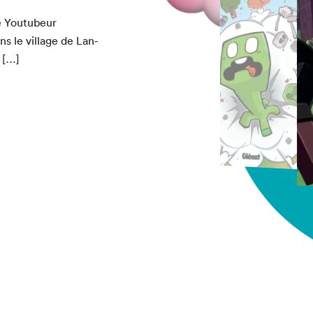
le Youtubeur
ns le vil­lage de Lan­
chez-vous?
n […]