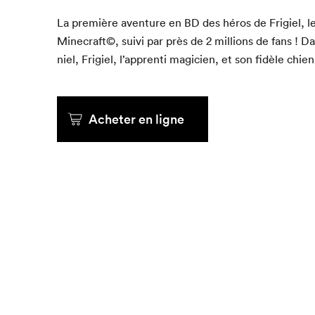
MOBS
MOBS
MOBS
44
44
44
La pre­mière aven­ture en
BD
BD
BD
des héros de Frigiel, 
Minecraft©, suivi par près de
2
2
2
mil­lions de fans ! Da
Que cher
niel, Frigiel, l’ap­pren­ti magi­cien, et son fidèle chie
Acheter en ligne
Acheter en ligne
Acheter en ligne
Acheter en ligne
Acheter en ligne
Acheter en ligne
Acheter en ligne
Acheter en ligne
Acheter en ligne