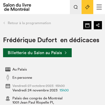
L'événement
Nos activités
retour
Retour à la programmation
Préparer sa visite au Salon
Liens pratiques
Frédérique Dufort en dédicaces
Préparer sa visite
Billetterie du Salon au Palais
Actualités
Salon au Palais
Au Palais
SLM PRO
Salon dans la ville et en ligne
En personne
Projets partenaires
Vendredi 27 octobre 2023
15h00
Espace exposant⋅e⋅s
Vendredi 24 novembre 2023
15h00
Espace enseignant·e·s
Palais des congrès de Montréal
1001 Jean Paul Riopelle Pl,