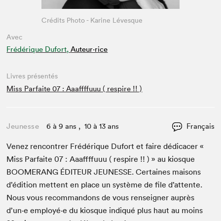
Crédits Photo - Karine Lévesque
Avec
Frédérique Dufort,
Auteur·rice
Livres présentés
Miss Parfaite 07 : Aaaffffuuu ( respire !! )
Jeunesse
6 à 9 ans , 10 à 13 ans
Français
Venez ren­con­tr­er Frédérique Dufort et faire dédi­cac­er «
Miss Par­faite
07
: Aaafff­fu­uu ( respire !! ) » au kiosque
BOOMERANG
ÉDI­TEUR
JEUNESSE
. Cer­taines maisons
d’édi­tion met­tent en place un sys­tème de file d’at­tente.
Nous vous recom­man­dons de vous ren­seign­er auprès
d’un·e employé·e du kiosque indiqué plus haut au moins