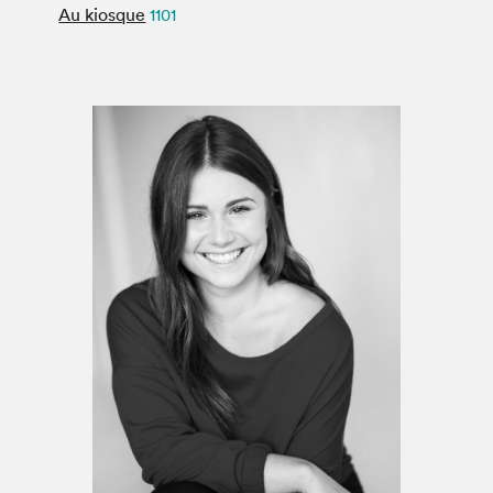
Espace médias
Au kiosque
1101