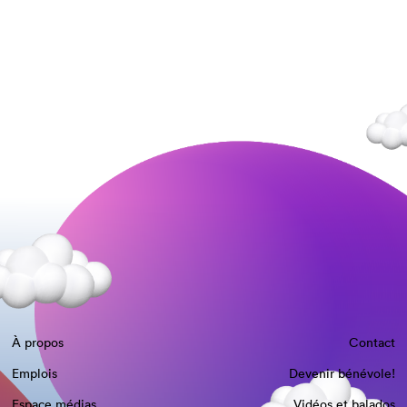
À propos
Contact
Emplois
Devenir bénévole!
Espace médias
Vidéos et balados