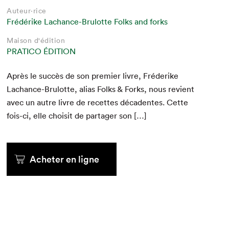
Auteur·rice
Frédérike Lachance-Brulotte Folks and forks
Maison d'édition
PRATICO ÉDITION
Après le suc­cès de son pre­mier livre, Fréderike
Lachance-Bru­lotte, alias Folks
&
Forks, nous revient
avec un autre livre de recettes déca­dentes. Cette
fois-ci, elle choisit de partager son […]
Acheter en ligne