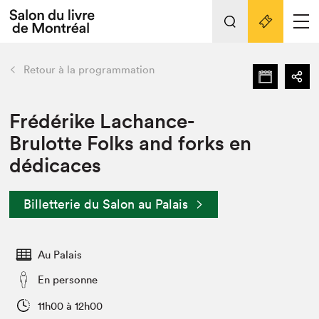
L'événement
Nos activités
retour
Retour à la programmation
Préparer sa visite au Salon
Liens pratiques
Frédérike Lachance-
Brulotte Folks and forks en
Préparer sa visite
dédicaces
Actualités
Salon au Palais
Billetterie du Salon au Palais
SLM PRO
Salon dans la ville et en ligne
Au Palais
Projets partenaires
Espace exposant⋅e⋅s
En personne
Espace enseignant·e·s
11h00 à 12h00