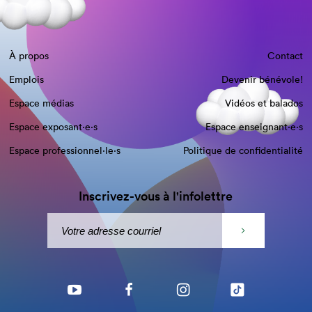
À propos
Contact
Emplois
Devenir bénévole!
Espace médias
Vidéos et balados
Espace exposant·e⋅s
Espace enseignant·e⋅s
Espace professionnel·le⋅s
Politique de confidentialité
Inscrivez-vous à l'infolettre