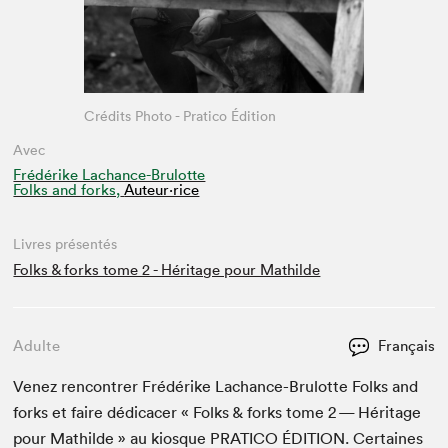
Crédits Photo - Pratico Édition
Avec
Frédérike Lachance-Brulotte
Folks and forks,
Auteur·rice
Livres présentés
Folks & forks tome 2 - Héritage pour Mathilde
Adulte
Français
Venez ren­con­tr­er Frédérike Lachance-Bru­lotte Folks and
forks et faire dédi­cac­er « Folks
&
forks tome
2
— Héritage
pour Mathilde » au kiosque
PRATI­CO
ÉDI­TION
. Cer­taines