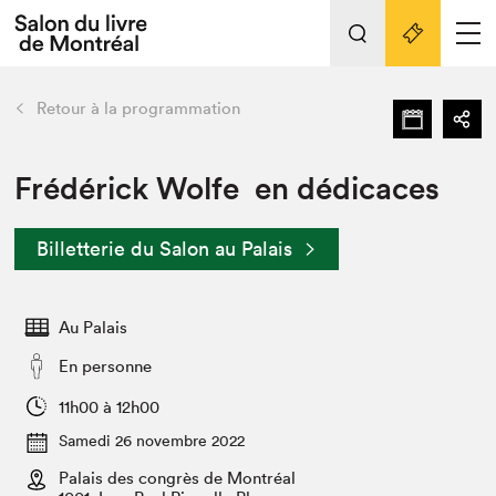
L'événement
Nos activités
retour
Retour à la programmation
Préparer sa visite au Salon
Liens pratiques
Frédérick Wolfe en dédicaces
Préparer sa visite
Billetterie du Salon au Palais
Actualités
Salon au Palais
Au Palais
SLM PRO
Salon dans la ville et en ligne
En personne
Projets partenaires
11h00 à 12h00
Espace exposant⋅e⋅s
Samedi 26 novembre 2022
Espace enseignant·e·s
Palais des congrès de Montréal