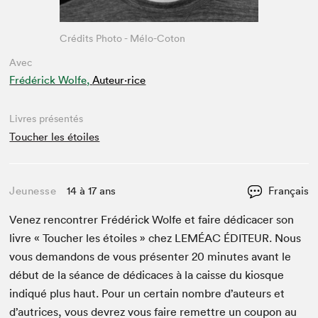
Crédits Photo - Mélo-Coton
Avec
Frédérick Wolfe,
Auteur·rice
Livres présentés
Toucher les étoiles
Jeunesse
14 à 17 ans
Français
Venez ren­con­tr­er Frédérick Wolfe et faire dédi­cac­er son
livre « Touch­er les étoiles » chez
LEMÉAC
ÉDI­TEUR
. Nous
vous deman­dons de vous présen­ter
20
min­utes avant le
début de la séance de dédi­caces à la caisse du kiosque
indiqué plus haut. Pour un cer­tain nom­bre d’auteurs et
d’autrices, vous devrez vous faire remet­tre un coupon au