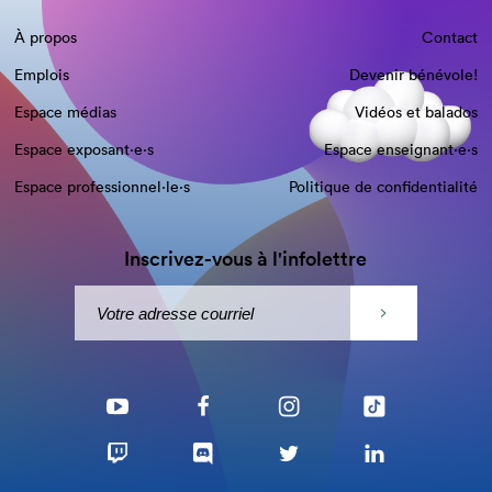
À propos
Contact
Emplois
Devenir bénévole!
Espace médias
Vidéos et balados
Espace exposant·e⋅s
Espace enseignant·e⋅s
Espace professionnel·le⋅s
Politique de confidentialité
Inscrivez-vous à l'infolettre