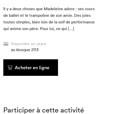
Il y a deux choses que Madeleine adore : ses cours
de bal­let et le tram­po­line de son amie. Des joies
toutes sim­ples, bien loin de la soif de per­for­mance
qui ani­me son père. Pour lui, ce qui […]
Disponible sur place
au kiosque
2113
Acheter en ligne
Participer à cette activité