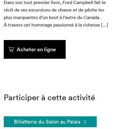
Dans son tout pre­mier livre, Fred Camp­bell fait le
réc­it de ses excur­sions de chas­se et de pêche les
plus mar­quantes d’un bout à l’autre du Cana­da.
À tra­vers cet hom­mage pas­sion­né à la richesse […]
Acheter en ligne
Participer à cette activité
Billetterie du Salon au Palais