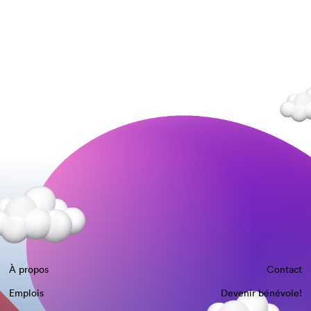
À propos
Contact
Emplois
Devenir bénévole!