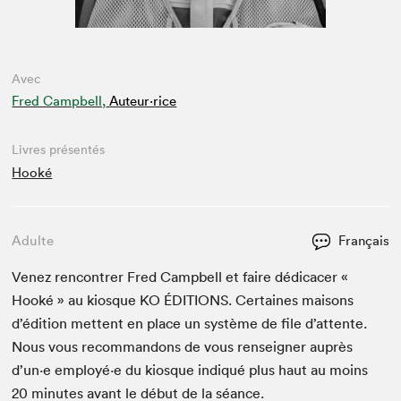
Avec
Fred Campbell,
Auteur·rice
Livres présentés
Hooké
Adulte
Français
Venez ren­con­tr­er Fred Camp­bell et faire dédi­cac­er «
Hooké » au kiosque
KO
ÉDI­TIONS
. Cer­taines maisons
d’édi­tion met­tent en place un sys­tème de file d’at­tente.
Nous vous recom­man­dons de vous ren­seign­er auprès
d’un·e employé·e du kiosque indiqué plus haut au moins
20
min­utes avant le début de la séance.