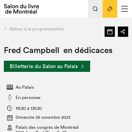
L'événement
Nos activités
retour
Retour à la programmation
Préparer sa visite au Salon
Liens pratiques
Fred Campbell en dédicaces
Préparer sa visite
Billetterie du Salon au Palais
Actualités
Salon au Palais
Au Palais
SLM PRO
Salon dans la ville et en ligne
En personne
Projets partenaires
11h30 à 13h30
Espace exposant⋅e⋅s
Dimanche 26 novembre 2023
Espace enseignant·e·s
Palais des congrès de Montréal