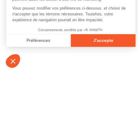
À propos
Contact
Emplois
Devenir bénévo
Espace médias
Vidéos et balad