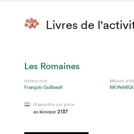
Livres de l'activi
Les Romaines
Auteur·rice
Maison d'éd
François Guilbault
MONARQ
Disponible sur place
2137
au kiosque