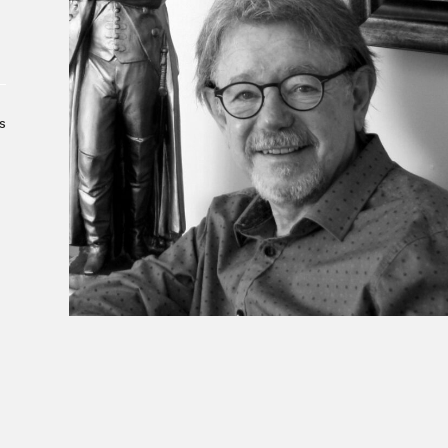
À propos du Salon
Liste des exposant·e·s
Liste des auteur·rice·s
s