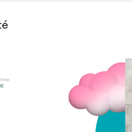
té
ition
UE