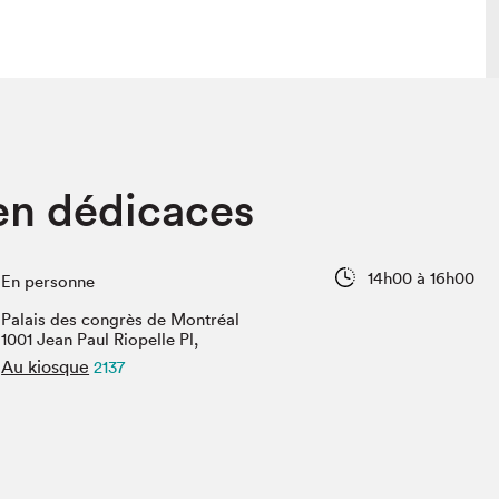
lais
Salon dans la ville et en ligne
en dédicaces
tion
Programmation dans la ville
colaires Hydro-Québec
Programmation en ligne
Vidéos et balados
14h00 à 16h00
En personne
xposant·e·s
Palais des congrès de Montréal
teur·rice·s
1001 Jean Paul Riopelle Pl,
Au kiosque
2137