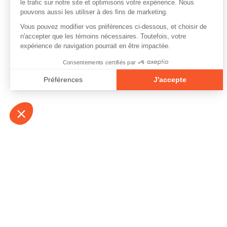
À propos
Contact
Emplois
Devenir bénévo
Espace médias
Vidéos et balad