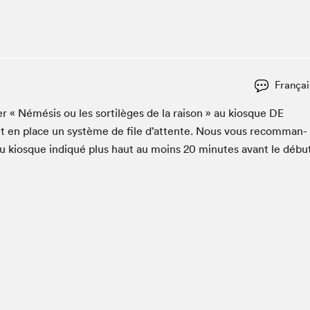
Espace ado | Lis-moi MTL
Espace des tout-petits
Espace Radio-Canada
La cabane à culture
Françai
La Maison des libraires
Le Salon dans ta classe
er « Némé­sis ou les sor­tilèges de la rai­son » au kiosque
DE
 en place un sys­tème de file d’at­tente. Nous vous recom­man­
Liseur Public
du kiosque indiqué plus haut au moins
20
min­utes avant le débu
Matinées scolaires Hydro-Québec
Narra
Vitrine du Festival littéraire international Metropolis
bleu au SLM