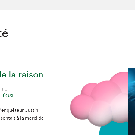
té
e la raison
ition
THÉOSE
l’enquêteur Justin
sen­tait à la mer­ci de