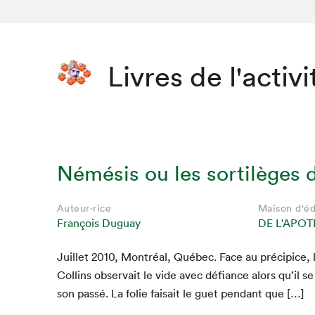
Livres de l'activi
Némésis ou les sortilèges d
Auteur·rice
Maison d'éd
François Duguay
DE L'APO
Juil­let
2010
, Mon­tréal, Québec. Face au précipice, 
Collins obser­vait le vide avec défi­ance alors qu’il se 
son passé. La folie fai­sait le guet pen­dant que […]