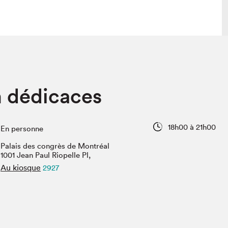
lais
Salon dans la ville et en ligne
 dédicaces
tion
Programmation dans la ville
colaires Hydro-Québec
Programmation en ligne
Vidéos et balados
18h00 à 21h00
En personne
xposant·e·s
Palais des congrès de Montréal
teur·rice·s
1001 Jean Paul Riopelle Pl,
Au kiosque
2927