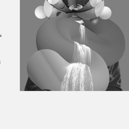
À propos du Salon
Liste des exposant·e·s
Liste des auteur·rice·s
s
t