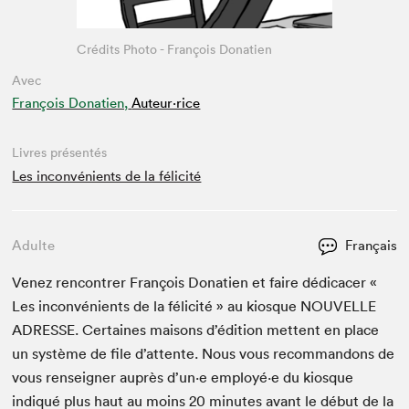
Crédits Photo - François Donatien
Avec
François Donatien,
Auteur·rice
Livres présentés
Les inconvénients de la félicité
Adulte
Français
Venez ren­con­tr­er François Dona­tien et faire dédi­cac­er «
Les incon­vénients de la félic­ité » au kiosque
NOU­VELLE
ADRESSE
. Cer­taines maisons d’édi­tion met­tent en place
un sys­tème de file d’at­tente. Nous vous recom­man­dons de
vous ren­seign­er auprès d’un·e employé·e du kiosque
indiqué plus haut au moins
20
min­utes avant le début de la