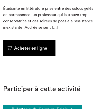
Étu­di­ante en lit­téra­ture prise entre des colocs gelés
en per­ma­nence, un pro­fesseur qui la trou­ve trop
con­ser­va­trice et des soirées de poésie à l’assistance
inex­is­tante, Audrée se sent […]
Acheter en ligne
Participer à cette activité