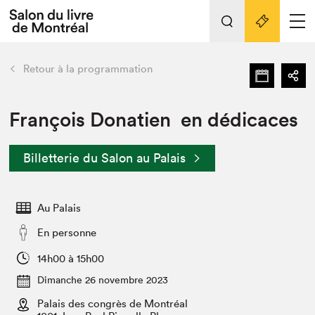
L'événement
Nos activités
retour
Retour à la programmation
Préparer sa visite au Salon
Liens pratiques
François Donatien en dédicaces
Préparer sa visite
Billetterie du Salon au Palais
Actualités
Salon au Palais
Au Palais
SLM PRO
Salon dans la ville et en ligne
En personne
Projets partenaires
14h00 à 15h00
Espace exposant⋅e⋅s
Dimanche 26 novembre 2023
Espace enseignant·e·s
Palais des congrès de Montréal