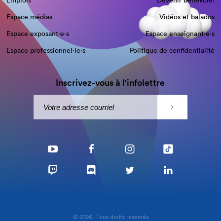
Emplois
Devenir bénévole!
Espace médias
Vidéos et balados
Espace exposant·e⋅s
Espace enseignant·e⋅s
Espace professionnel·le⋅s
Politique de confidentialité
Inscrivez-vous à l'infolettre
© 2026 - Tous droits réservés