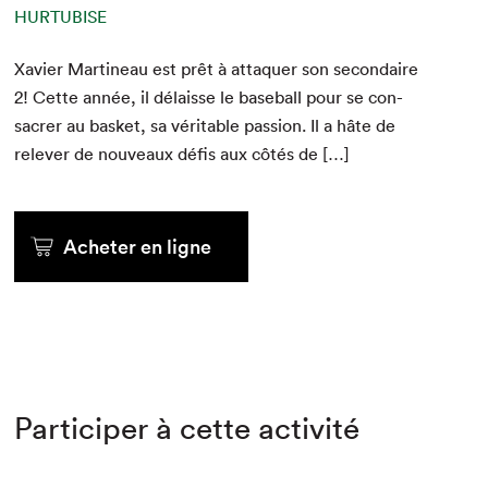
HURTUBISE
Xavier Mar­tineau est prêt à atta­quer son sec­ondaire
2
! Cette année, il délaisse le base­ball pour se con­
sacr­er au bas­ket, sa véri­ta­ble pas­sion. Il a hâte de
relever de nou­veaux défis aux côtés de […]
Acheter en ligne
Participer à cette activité