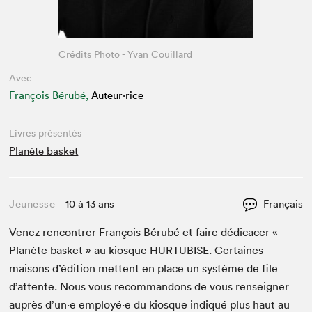
Crédits Photo - Yvan Couillard
Avec
François Bérubé,
Auteur·rice
Livres présentés
Planète basket
Jeunesse
10 à 13 ans
Français
Venez ren­con­tr­er François Bérubé et faire dédi­cac­er «
Planète bas­ket » au kiosque
HUR­TUBISE
. Cer­taines
maisons d’édi­tion met­tent en place un sys­tème de file
d’at­tente. Nous vous recom­man­dons de vous ren­seign­er
auprès d’un·e employé·e du kiosque indiqué plus haut au