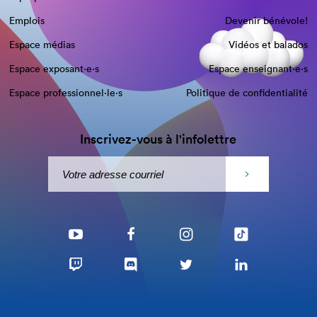
Emplois
Devenir bénévole!
Espace médias
Vidéos et balados
Espace exposant·e⋅s
Espace enseignant·e⋅s
Espace professionnel·le⋅s
Politique de confidentialité
Inscrivez-vous à l'infolettre