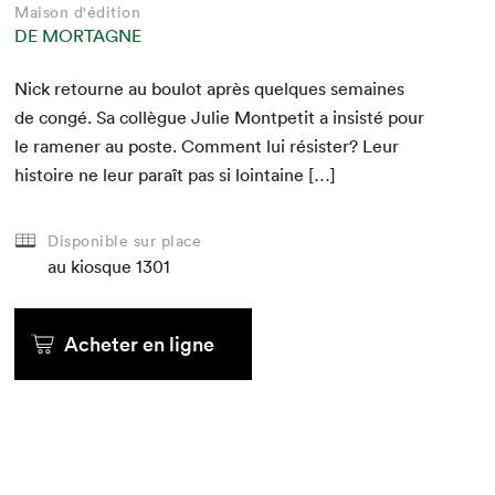
Maison d'édition
DE MORTAGNE
Nick retourne au boulot après quelques semaines
de con­gé. Sa col­lègue Julie Mont­petit a insisté pour
le ramen­er au poste. Com­ment lui résis­ter? Leur
his­toire ne leur paraît pas si lointaine […]
Disponible sur place
au kiosque
1301
Acheter en ligne