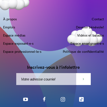
À propos
Contact
Emplois
Devenir bénévole!
Espace médias
Vidéos et balados
Espace exposant·e⋅s
Espace enseignant·e⋅s
Espace professionnel·le⋅s
Politique de confidentialité
Inscrivez-vous à l'infolettre