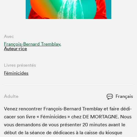
Avec
François-Bernard Tremblay,
Auteur·rice
Livres présentés
Féminicides
Adulte
Français
Venez ren­con­tr­er François-Bernard Trem­blay et faire dédi­
cac­er son livre « Fémini­cides » chez
DE
MORTAGNE
. Nous
vous deman­dons de vous présen­ter
20
min­utes avant le
début de la séance de dédi­caces à la caisse du kiosque