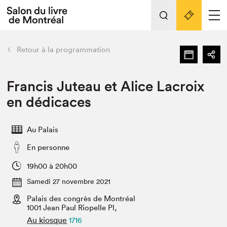
L'événement
Nos activités
retour
Retour à la programmation
Préparer sa visite au Salon
Liens pratiques
Francis Juteau et Alice Lacroix
en dédicaces
Préparer sa visite
Actualités
Au Palais
Salon au Palais
En personne
SLM PRO
Salon dans la ville et en ligne
19h00 à 20h00
Samedi 27 novembre 2021
Projets partenaires
Espace exposant⋅e⋅s
Palais des congrès de Montréal
1001 Jean Paul Riopelle Pl,
Espace enseignant·e·s
Au kiosque
1716