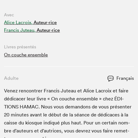
Avec
Alice Lacroix,
Auteur·rice
Francis Juteau,
Auteur·rice
Livres présentés
On couche ensemble
Adulte
Français
Venez ren­con­tr­er Fran­cis Juteau et Alice Lacroix et faire
dédi­cac­er leur livre « On couche ensem­ble » chez
ÉDI­
TIONS
HAMAC
. Nous vous deman­dons de vous présen­ter
20
min­utes avant le début de la séance de dédi­caces à la
caisse du kiosque indiqué plus haut. Pour un cer­tain nom­
bre d’auteurs et d’autrices, vous devrez vous faire remet­