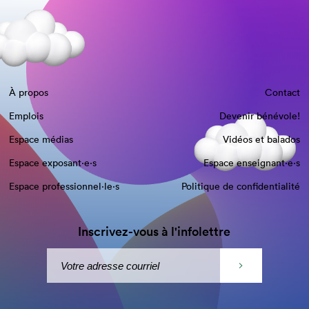
À propos
Contact
Emplois
Devenir bénévole!
Espace médias
Vidéos et balados
Espace exposant·e⋅s
Espace enseignant·e⋅s
Espace professionnel·le⋅s
Politique de confidentialité
Inscrivez-vous à l'infolettre