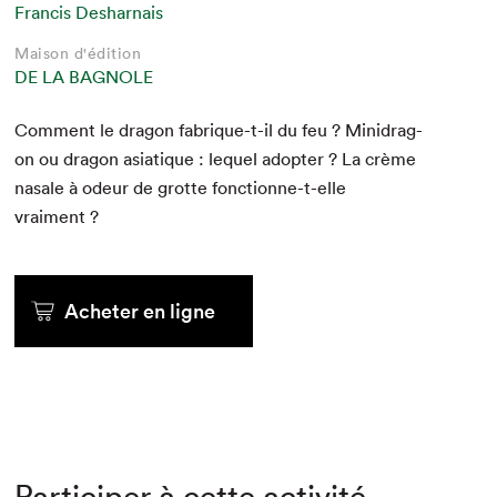
Francis Desharnais
Maison d'édition
DE LA BAGNOLE
Com­ment le drag­on fab­rique-t-il du feu ? Minidrag­
on ou drag­on asi­a­tique : lequel adopter ? La crème
nasale à odeur de grotte fonc­tionne-t-elle
vraiment ?
Acheter en ligne
Participer à cette activité