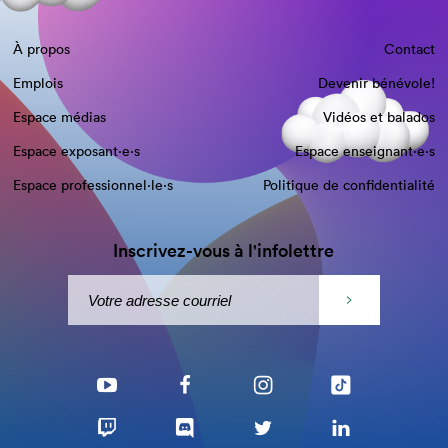
À propos
Contact
Emplois
Devenir bénévole!
Espace médias
Vidéos et balados
Espace exposant·e⋅s
Espace enseignant·e⋅s
Espace professionnel·le⋅s
Politique de confidentialité
Inscrivez-vous à l'infolettre