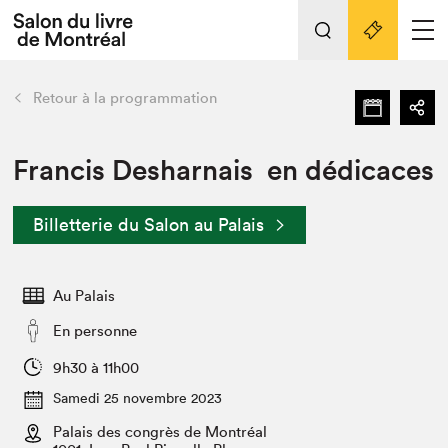
L'événement
Nos activités
retour
Retour à la programmation
Préparer sa visite au Salon
Liens pratiques
Francis Desharnais en dédicaces
Préparer sa visite
Billetterie du Salon au Palais
Actualités
Salon au Palais
Au Palais
SLM PRO
Salon dans la ville et en ligne
En personne
Projets partenaires
9h30 à 11h00
Espace exposant⋅e⋅s
Samedi 25 novembre 2023
Espace enseignant·e·s
Palais des congrès de Montréal