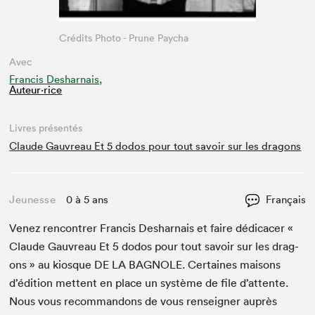
Crédits Photo - Prune Paycha
Avec
Francis Desharnais,
Auteur·rice
Livres présentés
Claude Gauvreau Et 5 dodos pour tout savoir sur les dragons
Jeunesse
0 à 5 ans
Français
Venez ren­con­tr­er Fran­cis Deshar­nais et faire dédi­cac­er «
Claude Gau­vreau Et
5
dodos pour tout savoir sur les drag­
ons » au kiosque
DE
LA
BAG­NOLE
. Cer­taines maisons
d’édi­tion met­tent en place un sys­tème de file d’at­tente.
Nous vous recom­man­dons de vous ren­seign­er auprès