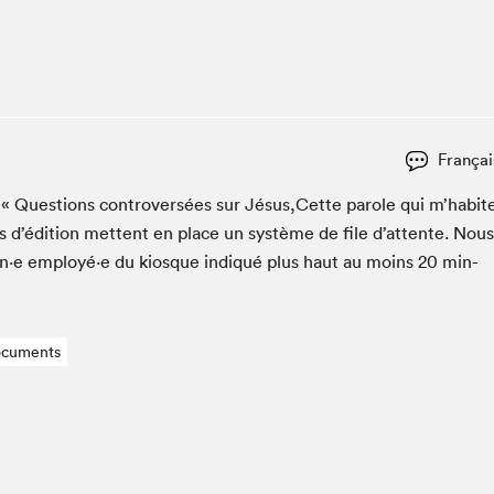
Espace ado | Lis-moi MTL
Espace des tout-petits
Espace Radio-Canada
La cabane à culture
La Maison des libraires
Françai
Le Salon dans ta classe
er « Ques­tions con­tro­ver­sées sur Jésus,Cette parole qui m’habit
Liseur Public
s d’édi­tion met­tent en place un sys­tème de file d’at­tente. Nous
Matinées scolaires Hydro-Québec
un·e employé·e du kiosque indiqué plus haut au moins
20
min­
Narra
Vitrine du Festival littéraire international Metropolis
bleu au SLM
cuments