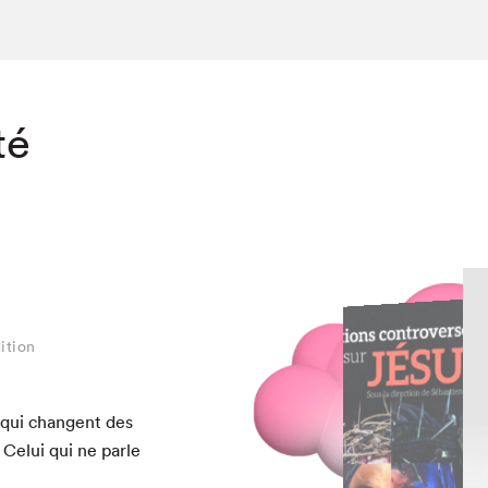
té
ition
ition
ition
ition
ition
ition
 qui changent des
 Celui qui ne par­le