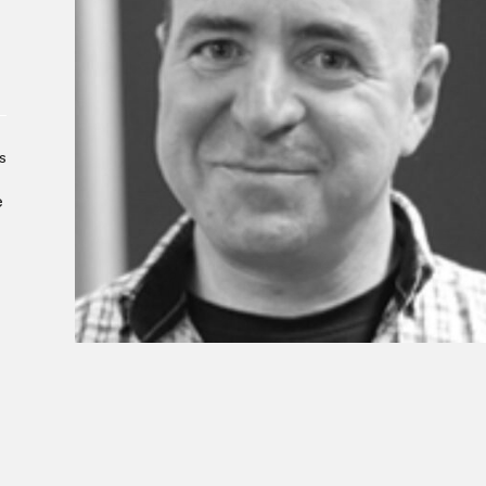
À propos du Salon
Liste des exposant·e·s
Liste des auteur·rice·s
s
e