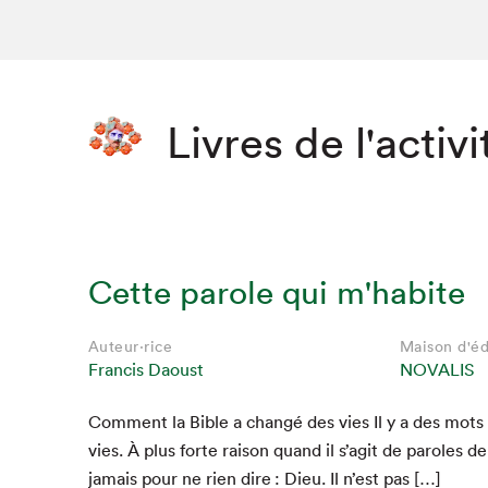
Livres de l'activi
Cette parole qui m'habite
Auteur·rice
Auteurs·rices
Auteur·rice
Auteurs·rices
Auteur·rice
Auteurs·rices
Maison d'éd
Maison d'éd
Maison d'éd
Maison d'éd
Maison d'éd
Maison d'éd
Francis Daoust
Francis Daoust
Francis Daoust
Francis Daoust
Francis Daoust
Francis Daoust
François Doyon
François Doyon
François Doyon
NOVALIS
NOVALIS
NOVALIS
NOVALIS
NOVALIS
NOVALIS
Sébastien Doane
Sébastien Doane
Sébastien Doane
Com­ment la Bible a changé des vies Il y a des mots
vies. À plus forte rai­son quand il s’agit de paroles de
jamais pour ne rien dire : Dieu. Il n’est pas […]