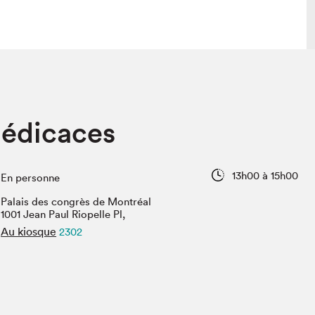
lais
Salon dans la ville et en ligne
dédicaces
tion
Programmation dans la ville
colaires Hydro-Québec
Programmation en ligne
Vidéos et balados
13h00 à 15h00
En personne
xposant·e·s
Palais des congrès de Montréal
teur·rice·s
1001 Jean Paul Riopelle Pl,
Au kiosque
2302