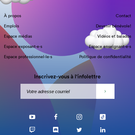
À propos
Contact
Emplois
Devenir bénévole!
Espace médias
Vidéos et balados
Espace exposant·e⋅s
Espace enseignant·e⋅s
Espace professionnel·le⋅s
Politique de confidentialité
Inscrivez-vous à l'infolettre