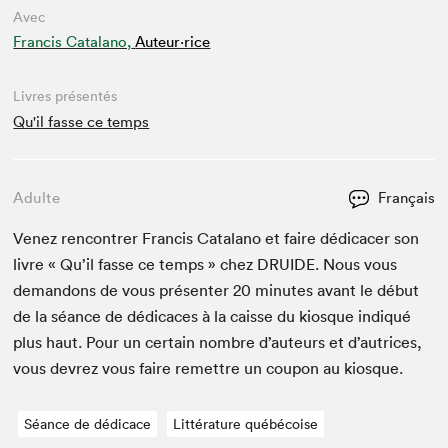
Avec
Francis Catalano,
Auteur·rice
Livres présentés
Qu'il fasse ce temps
Adulte
Français
Venez ren­con­tr­er Fran­cis Cata­lano et faire dédi­cac­er son
livre « Qu’il fasse ce temps » chez
DRUIDE
. Nous vous
deman­dons de vous présen­ter
20
min­utes avant le début
de la séance de dédi­caces à la caisse du kiosque indiqué
plus haut. Pour un cer­tain nom­bre d’auteurs et d’autrices,
vous devrez vous faire remet­tre un coupon au kiosque.
Séance de dédicace
Littérature québécoise