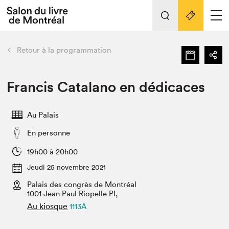
L'événement
Nos activités
retour
Retour à la programmation
Préparer sa visite au Salon
Liens pratiques
Francis Catalano en dédicaces
Préparer sa visite
Au Palais
Actualités
En personne
Salon au Palais
SLM PRO
19h00 à 20h00
Salon dans la ville et en ligne
Jeudi 25 novembre 2021
Palais des congrès de Montréal
Projets partenaires
Espace exposant⋅e⋅s
1001 Jean Paul Riopelle Pl,
Au kiosque
1113A
Espace enseignant·e·s