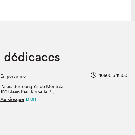
lais
Salon dans la ville et en ligne
n dédicaces
tion
Programmation dans la ville
colaires Hydro-Québec
Programmation en ligne
Vidéos et balados
10h00 à 11h00
En personne
xposant·e·s
Palais des congrès de Montréal
teur·rice·s
1001 Jean Paul Riopelle Pl,
Au kiosque
1313B