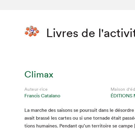
Livres de l'activi
Climax
Auteur·rice
Maison d'éd
Francis Catalano
ÉDITIONS 
La marche des saisons se pour­suit dans le désor­dre
avait brassé les cartes ou si une tor­nade était passé
tions humaines. Pen­dant qu’un ter­ri­toire se campe