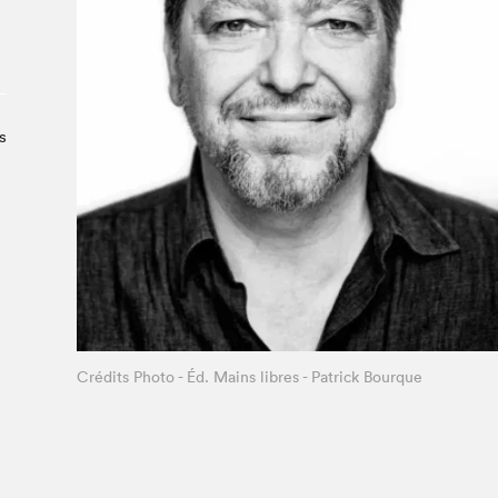
À propos du Salon
Liste des exposant·e·s
Liste des auteur·rice·s
s
Crédits Photo - Éd. Mains libres - Patrick Bourque