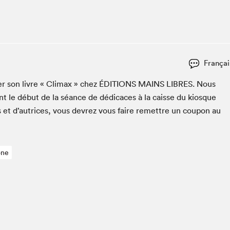
Espace ado | Lis-moi MTL
Espace des tout-petits
Espace Radio-Canada
La cabane à culture
Françai
La Maison des libraires
Le Salon dans ta classe
­er son livre « Cli­max » chez
ÉDI­TIONS
MAINS
LIBRES
. Nous
t le début de la séance de dédi­caces à la caisse du kiosque
Liseur Public
s et d’autrices, vous devrez vous faire remet­tre un coupon au
Matinées scolaires Hydro-Québec
Narra
Vitrine du Festival littéraire international Metropolis
bleu au SLM
one