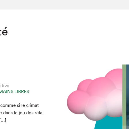
té
ition
MAINS LIBRES
 comme si le cli­mat
e dans le jeu des rela­
 […]