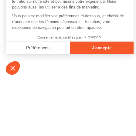
À propos
Contact
Emplois
Devenir bénévo
Espace médias
Vidéos et balad