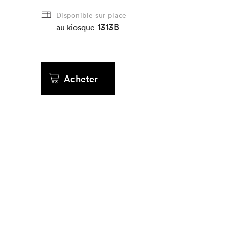
Disponible sur place
Que cher
1313B
au kiosque
Acheter