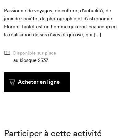
Pas­sion­né de voy­ages, de cul­ture, d’actualité, de
jeux de société, de pho­togra­phie et d’astronomie,
Flo­rent Tan­let est un homme qui croit beau­coup en
la réal­i­sa­tion de ses rêves et qui ose, qui […]
Disponible sur place
au kiosque
2537
Acheter en ligne
Participer à cette activité