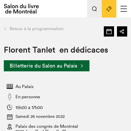
L'événement
Nos activités
retour
Retour à la programmation
Préparer sa visite au Salon
Liens pratiques
Florent Tanlet en dédicaces
Préparer sa visite
Billetterie du Salon au Palais
Actualités
Salon au Palais
Au Palais
SLM PRO
Salon dans la ville et en ligne
En personne
Projets partenaires
15h00 à 17h00
Espace exposant⋅e⋅s
Samedi 26 novembre 2022
Espace enseignant·e·s
Palais des congrès de Montréal