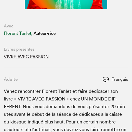
Avec
Florent Tanlet,
Auteur·rice
Livres présentés
VIVRE AVEC PASSION
Adulte
Français
Venez ren­con­tr­er Flo­rent Tan­let et faire dédi­cac­er son
livre «
VIVRE
AVEC
PAS­SION
» chez
UN
MONDE
DIF­
FÉRENT
. Nous vous deman­dons de vous présen­ter
20
min­
utes avant le début de la séance de dédi­caces à la caisse
du kiosque indiqué plus haut. Pour un cer­tain nom­bre
d’auteurs et d’autrices, vous devrez vous faire remet­tre un