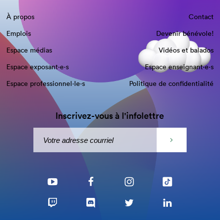
À propos
Contact
Emplois
Devenir bénévole!
Espace médias
Vidéos et balados
Espace exposant·e⋅s
Espace enseignant·e⋅s
Espace professionnel·le⋅s
Politique de confidentialité
Inscrivez-vous à l'infolettre