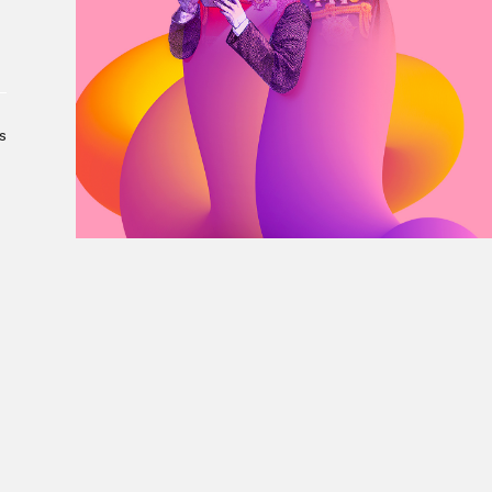
À propos du Salon
Liste des exposant·e·s
Liste des auteur·rice·s
s