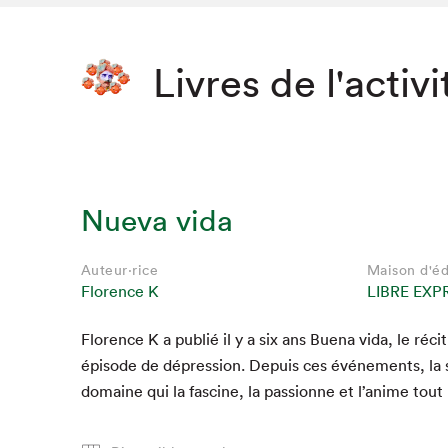
Livres de l'activi
Nueva vida
Auteur·rice
Maison d'éd
Florence K
LIBRE EXP
Flo­rence K a pub­lié il y a six ans Bue­na vida, le réc­
Que cher
épisode de dépres­sion. Depuis ces événe­ments, la s
domaine qui la fascine, la pas­sionne et l’anime tout