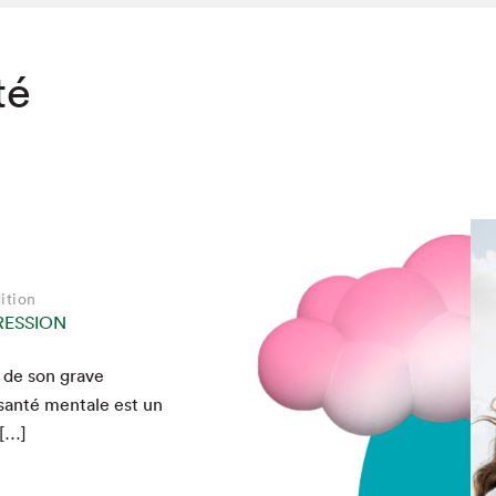
té
ition
RESSION
it de son grave
chez-vous?
an­té men­tale est un
 […]