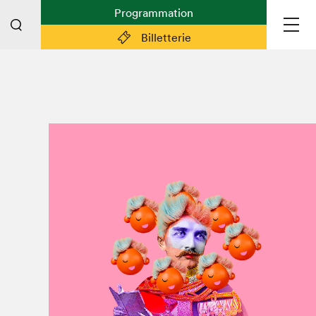
Programmation
Billetterie
Liens pratiques
Plan du Salon
Préparer sa visite
Partenaires
Espace médias
Espace exposant·e·s
Espace enseignant·e·s
Espace participant⋅e⋅s
Espace Salon dans la ville
Espace bénévoles
Devenir bénévole