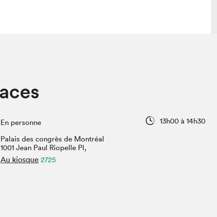
lais
Salon dans la ville et en ligne
caces
tion
Programmation dans la ville
colaires Hydro-Québec
Programmation en ligne
Vidéos et balados
13h00 à 14h30
En personne
xposant·e·s
Palais des congrès de Montréal
teur·rice·s
1001 Jean Paul Riopelle Pl,
Au kiosque
2725