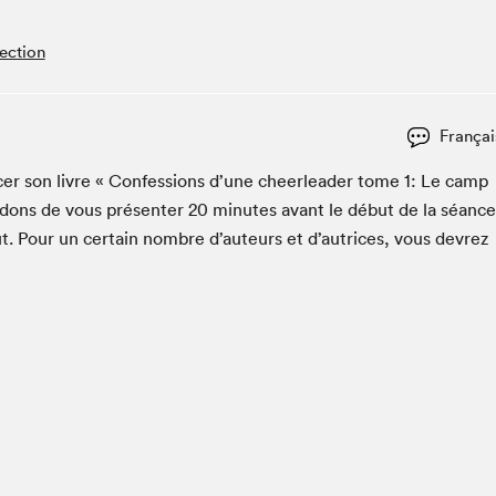
Espace ado | Lis-moi MTL
Espace des tout-petits
ection
Espace Radio-Canada
La cabane à culture
Françai
La Maison des libraires
Le Salon dans ta classe
c­er son livre « Con­fes­sions d’une cheer­leader tome
1
: Le camp
dons de vous présen­ter
20
min­utes avant le début de la séance
Liseur Public
t. Pour un cer­tain nom­bre d’auteurs et d’autrices, vous devrez
Matinées scolaires Hydro-Québec
Narra
Vitrine du Festival littéraire international Metropolis
bleu au SLM