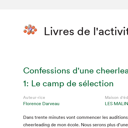
Livres de l'activi
Confessions d'une cheerle
1: Le camp de sélection
Auteur·rice
Maison d'éd
Florence Darveau
LES MALI
Dans trente min­utes vont com­mencer les audi­tions
cheer­lead­ing de mon école. Nous serons plus d’une