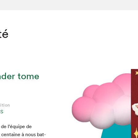
té
ader tome
ition
NS
 de l’équipe de
 cen­taine à nous bat­