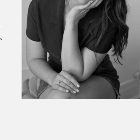
À propos du Salon
Liste des exposant·e·s
Liste des auteur·rice·s
s