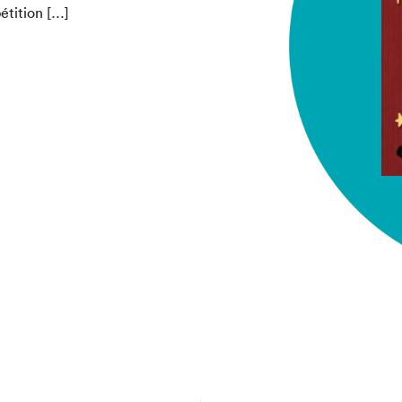
étition […]
chez-vous?