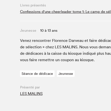
Café La Presse
Livres présentés
Espace Côte-des-Neiges
Confessions d'une cheerleader tome 1: Le camp de sél
Espace jeunesse présenté par Desjardins
Espace Zines
Jeunesse
10 à 13 ans
La lecture en cadeau
Le grand jeu de lecture à voix haute du Salon du livre
Venez ren­con­tr­er Flo­rence Darveau et faire dédi­ca
de Montréal
de sélec­tion » chez
LES
MALINS
. Nous vous deman­
Lettres québécoises au Salon
de dédi­caces à la caisse du kiosque indiqué plus hau
Louisiane enracinée et branchée
vous faire remet­tre un coupon au kiosque.
Mur des illustrateur·rice·s
SLM PRO
Séance de dédicace
Jeunesse
Zone Manga
Présenté par
LES MALINS