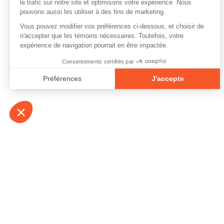
À propos
Contact
Emplois
Devenir bénévo
Espace médias
Vidéos et balad