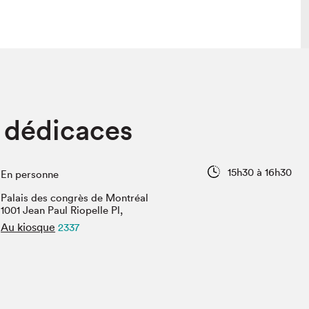
lais
Salon dans la ville et en ligne
 dédicaces
tion
Programmation dans la ville
colaires Hydro-Québec
Programmation en ligne
Vidéos et balados
15h30 à 16h30
En personne
xposant·e·s
Palais des congrès de Montréal
teur·rice·s
1001 Jean Paul Riopelle Pl,
Au kiosque
2337