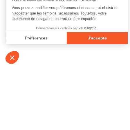
À propos
Contact
Emplois
Devenir bénévo
Espace médias
Vidéos et balad