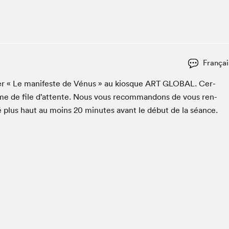
Espace ado | Lis-moi MTL
Espace des tout-petits
Espace Radio-Canada
La cabane à culture
Françai
La Maison des libraires
Le Salon dans ta classe
ac­er « Le man­i­feste de Vénus » au kiosque
ART
GLOB­AL
. Cer­
ème de file d’at­tente. Nous vous recom­man­dons de vous ren­
Liseur Public
é plus haut au moins
20
min­utes avant le début de la séance.
Matinées scolaires Hydro-Québec
Narra
Vitrine du Festival littéraire international Metropolis
bleu au SLM