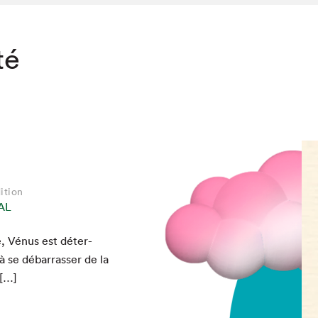
té
ition
AL
e, Vénus est déter­
 se débar­rass­er de la
 […]