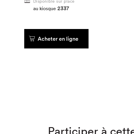
Disponible sur place
2337
au kiosque
Que cher
Acheter en ligne
Participer à cette