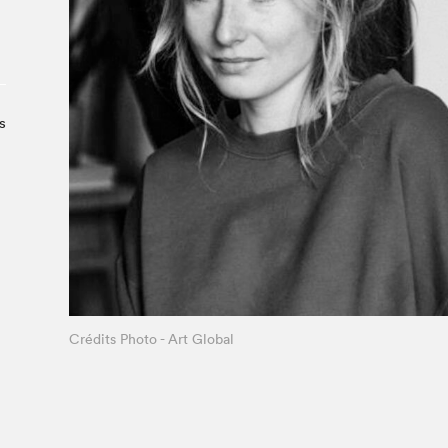
À propos du Salon
Liste des exposant·e·s
Liste des auteur·rice·s
s
Crédits Photo - Art Global