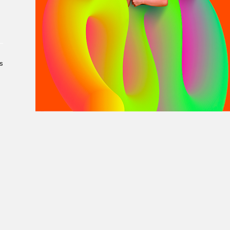
À propos du Salon
Liste des exposant·e·s
Liste des auteur·rice·s
s