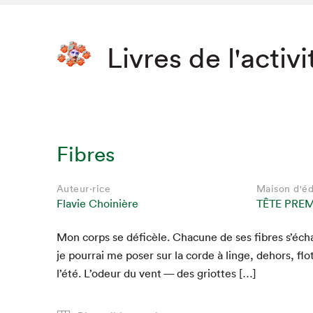
Livres de l'activi
Fibres
Auteur·rice
Maison d'éd
Flavie Choinière
TÊTE PREM
Mon corps se déficèle. Cha­cune de ses fibres s’écha
Que cher
je pour­rai me pos­er sur la corde à linge, dehors, flot
l’été. L’odeur du vent — des griottes […]