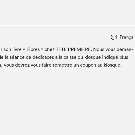
Espace ado | Lis-moi MTL
Espace des tout-petits
Espace Radio-Canada
La cabane à culture
Françai
La Maison des libraires
Le Salon dans ta classe
er son livre « Fibres » chez
TÊTE
PRE­MIÈRE
. Nous vous deman­
e la séance de dédi­caces à la caisse du kiosque indiqué plus
Liseur Public
es, vous devrez vous faire remet­tre un coupon au kiosque.
Matinées scolaires Hydro-Québec
Narra
Vitrine du Festival littéraire international Metropolis
bleu au SLM