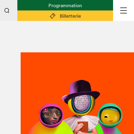
Programmation
Billetterie
Liens pratiques
Plan du Salon
Préparer sa visite
Partenaires
Espace médias
Espace exposant·e·s
Espace enseignant·e·s
Espace participant⋅e⋅s
Espace Salon dans la ville
Espace bénévoles
Devenir bénévole