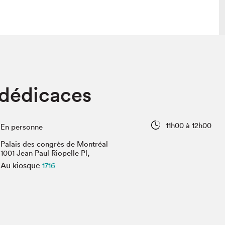
lais
Salon dans la ville et en ligne
 dédicaces
tion
Programmation dans la ville
colaires Hydro-Québec
Programmation en ligne
Vidéos et balados
11h00 à 12h00
En personne
xposant·e·s
Palais des congrès de Montréal
teur·rice·s
1001 Jean Paul Riopelle Pl,
Au kiosque
1716