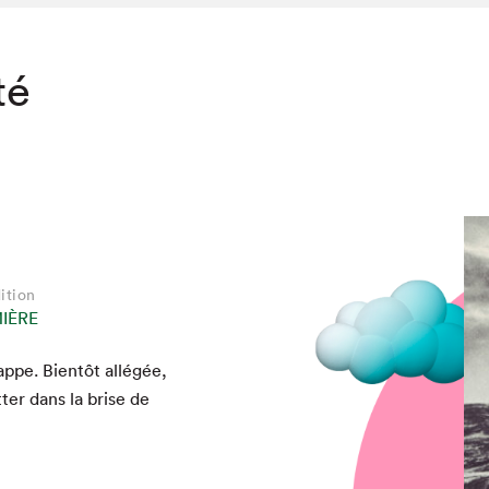
té
ition
IÈRE
ppe. Bien­tôt allégée,
chez-vous?
­ter dans la brise de