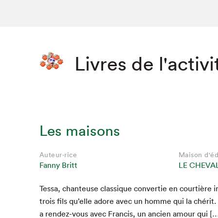
Livres de l'activi
Les maisons
Auteur·rice
Auteur·rice
Auteur·rice
Auteur·rice
Auteur·rice
Auteur·rice
Maison d'éd
Maison d'éd
Maison d'éd
Maison d'éd
Maison d'éd
Maison d'éd
Fanny Britt
Fanny Britt
Fanny Britt
Fanny Britt
Fanny Britt
Fanny Britt
LE CHEVAL
LE CHEVAL
LE CHEVAL
LE CHEVAL
LE CHEVAL
LE CHEVAL
Tes­sa, chanteuse clas­sique con­ver­tie en cour­tière i
trois fils qu’elle adore avec un homme qui la chérit. 
a ren­dez-vous avec Fran­cis, un ancien amour qui [