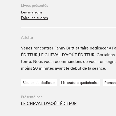
Café La Presse
Livres présentés
Espace Côte-des-Neiges
Les maisons
Faire les sucres
Espace jeunesse présenté par Desjardins
Espace Zines
La lecture en cadeau
Adulte
Le grand jeu de lecture à voix haute du Salon du livre
de Montréal
Venez ren­con­tr­er Fan­ny Britt et faire dédi­cac­er 
Lettres québécoises au Salon
ÉDITEUR
,
LE
CHEVAL
D’AOÛT
ÉDI­TEUR
. Cer­taines
Louisiane enracinée et branchée
tente. Nous vous recom­man­dons de vous ren­seign­
Mur des illustrateur·rice·s
moins
20
min­utes avant le début de la séance.
SLM PRO
Séance de dédicace
Littérature québécoise
Roman
Zone Manga
Présenté par
LE CHEVAL D'AOÛT ÉDITEUR