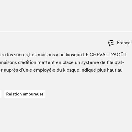
Espace ado | Lis-moi MTL
Espace des tout-petits
Espace Radio-Canada
La cabane à culture
La Maison des libraires
Françai
Le Salon dans ta classe
« Faire les sucres,Les maisons » au kiosque
LE
CHEVAL
D’AOÛT
Liseur Public
 maisons d’édi­tion met­tent en place un sys­tème de file d’at­
Matinées scolaires Hydro-Québec
er auprès d’un·e employé·e du kiosque indiqué plus haut au
Narra
Vitrine du Festival littéraire international Metropolis
bleu au SLM
Relation amoureuse