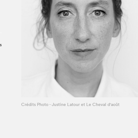
À propos du Salon
Liste des exposant·e·s
Liste des auteur·rice·s
s
Crédits Photo - Justine Latour et Le Cheval d'août