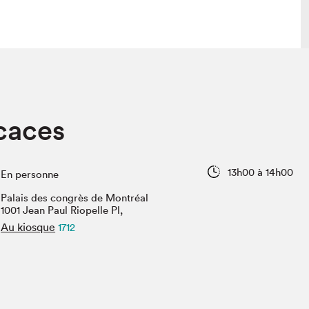
lais
Salon dans la ville et en ligne
caces
tion
Programmation dans la ville
colaires Hydro-Québec
Programmation en ligne
Vidéos et balados
13h00 à 14h00
En personne
xposant·e·s
Palais des congrès de Montréal
teur·rice·s
1001 Jean Paul Riopelle Pl,
Au kiosque
1712