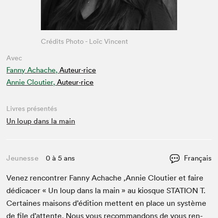
Crédits Photo - Loïc Vincent
Avec
Fanny Achache,
Auteur·rice
Annie Cloutier,
Auteur·rice
Livres présentés
Un loup dans la main
Jeunesse
0 à 5 ans
Français
Venez ren­con­tr­er Fan­ny Achache
‚
Annie Clouti­er et faire
dédi­cac­er « Un loup dans la main » au kiosque
STA­TION
T.
Cer­taines maisons d’édi­tion met­tent en place un sys­tème
de file d’at­tente. Nous vous recom­man­dons de vous ren­