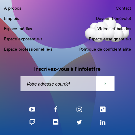
À propos
Contact
Emplois
Devenir bénévole!
Espace médias
Vidéos et balados
Espace exposant·e⋅s
Espace enseignant·e⋅s
Espace professionnel·le⋅s
Politique de confidentialité
Inscrivez-vous à l'infolettre