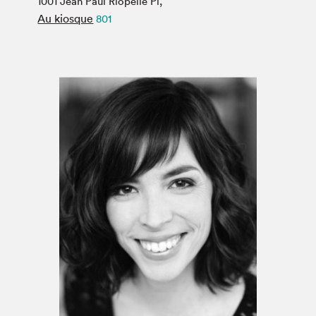
1001 Jean Paul Riopelle Pl,
Espace médias
Au kiosque
801