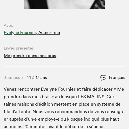
Avec
Evelyne Fournier,
Auteur·rice
Livres présentés
Me prendre dans mes bras
Jeunesse
14 à 17 ans
Français
Venez ren­con­tr­er Eve­lyne Fournier et faire dédi­cac­er « Me
pren­dre dans mes bras » au kiosque
LES
MALINS
. Cer­
taines maisons d’édi­tion met­tent en place un sys­tème de
file d’at­tente. Nous vous recom­man­dons de vous ren­seign­
er auprès d’un·e employé·e du kiosque indiqué plus haut
au moins
20
min­utes avant le début de la séance.