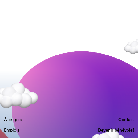
À propos
Contact
Emplois
Devenir bénévole!