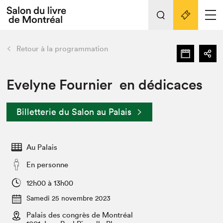
L'événement
Nos activités
retour
Retour à la programmation
Préparer sa visite au Salon
Liens pratiques
Evelyne Fournier en dédicaces
Préparer sa visite
Billetterie du Salon au Palais
Actualités
Salon au Palais
Au Palais
SLM PRO
Salon dans la ville et en ligne
En personne
Projets partenaires
12h00 à 13h00
Espace exposant⋅e⋅s
Samedi 25 novembre 2023
Espace enseignant·e·s
Palais des congrès de Montréal