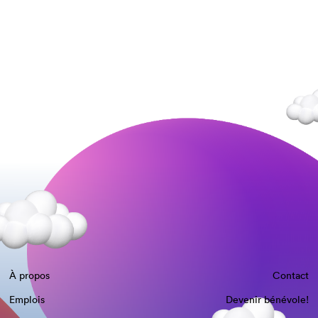
À propos
Contact
Emplois
Devenir bénévole!