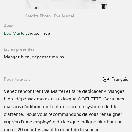
Crédits Photo - Eve Martel
Avec
Eve Martel,
Auteur·rice
Livres présentés
Mangez bien, dépensez moins
Pour tou⋅te⋅s
Français
Venez ren­con­tr­er Eve Mar­tel et faire dédi­cac­er « Mangez
bien, dépensez moins » au kiosque
GOÉLETTE
. Cer­taines
maisons d’édi­tion met­tent en place un sys­tème de file
d’at­tente. Nous vous recom­man­dons de vous ren­seign­er
auprès d’un·e employé·e du kiosque indiqué plus haut au
moins
20
min­utes avant le début de la séance.