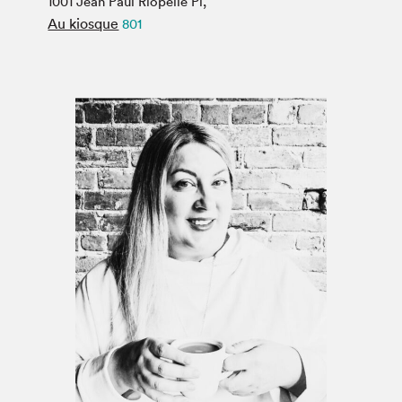
1001 Jean Paul Riopelle Pl,
Espace médias
Au kiosque
801