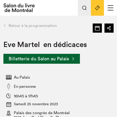
L'événement
Nos activités
retour
Retour à la programmation
Préparer sa visite au Salon
Liens pratiques
Eve Martel en dédicaces
Préparer sa visite
Billetterie du Salon au Palais
Actualités
Salon au Palais
Au Palais
SLM PRO
Salon dans la ville et en ligne
En personne
Projets partenaires
16h45 à 17h45
Espace exposant⋅e⋅s
Samedi 25 novembre 2023
Espace enseignant·e·s
Palais des congrès de Montréal