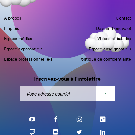
À propos
Contact
Emplois
Devenir bénévole!
Espace médias
Vidéos et balados
Espace exposant·e⋅s
Espace enseignant·e⋅s
Espace professionnel·le⋅s
Politique de confidentialité
Inscrivez-vous à l'infolettre