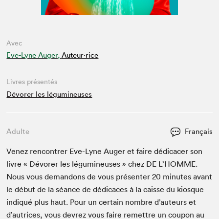
Avec
Eve-Lyne Auger,
Auteur·rice
Livres présentés
Dévorer les légumineuses
Adulte
Français
Venez ren­con­tr­er Eve-Lyne Auger et faire dédi­cac­er son
livre « Dévor­er les légu­mineuses » chez
DE
L’HOMME.
Nous vous deman­dons de vous présen­ter
20
min­utes avant
le début de la séance de dédi­caces à la caisse du kiosque
indiqué plus haut. Pour un cer­tain nom­bre d’auteurs et
d’autrices, vous devrez vous faire remet­tre un coupon au