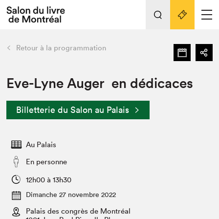
L'événement
Nos activités
retour
Retour à la programmation
Préparer sa visite au Salon
Liens pratiques
Eve-Lyne Auger en dédicaces
Préparer sa visite
Billetterie du Salon au Palais
Actualités
Salon au Palais
Au Palais
SLM PRO
Salon dans la ville et en ligne
En personne
Projets partenaires
12h00 à 13h30
Espace exposant⋅e⋅s
Dimanche 27 novembre 2022
Espace enseignant·e·s
Palais des congrès de Montréal