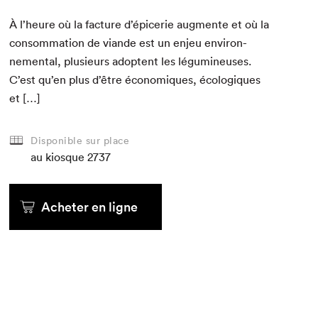
À l’heure où la fac­ture d’épicerie aug­mente et où la
con­som­ma­tion de viande est un enjeu envi­ron­
nemen­tal, plusieurs adoptent les légu­mineuses.
C’est qu’en plus d’être économiques, écologiques
et […]
Disponible sur place
au kiosque
2737
Acheter en ligne