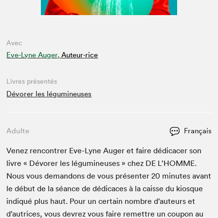
Avec
Eve-Lyne Auger,
Auteur·rice
Livres présentés
Dévorer les légumineuses
Adulte
Français
Venez ren­con­tr­er Eve-Lyne Auger et faire dédi­cac­er son
livre « Dévor­er les légu­mineuses » chez
DE
L’HOMME.
Nous vous deman­dons de vous présen­ter
20
min­utes avant
le début de la séance de dédi­caces à la caisse du kiosque
indiqué plus haut. Pour un cer­tain nom­bre d’auteurs et
d’autrices, vous devrez vous faire remet­tre un coupon au