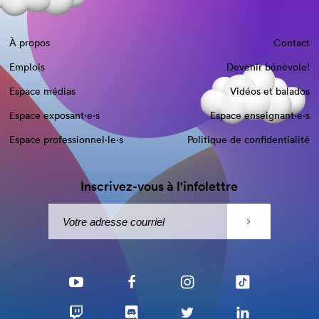
À propos
Contact
Emplois
Devenir bénévole!
Espace médias
Vidéos et balados
Espace exposant·e⋅s
Espace enseignant·e⋅s
Espace professionnel·le⋅s
Politique de confidentialité
Inscrivez-vous à l'infolettre