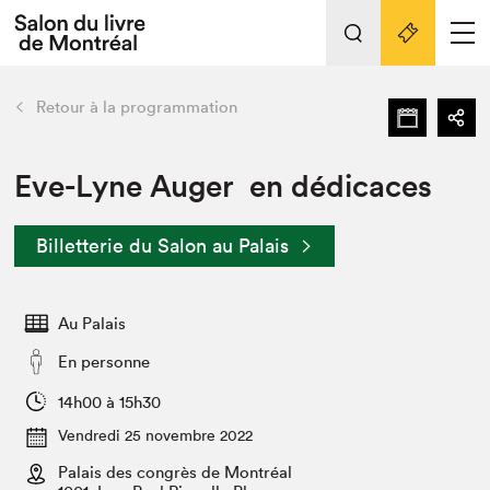
L'événement
Nos activités
retour
Retour à la programmation
Préparer sa visite au Salon
Liens pratiques
Eve-Lyne Auger en dédicaces
Préparer sa visite
Billetterie du Salon au Palais
Actualités
Salon au Palais
Au Palais
SLM PRO
Salon dans la ville et en ligne
En personne
Projets partenaires
14h00 à 15h30
Espace exposant⋅e⋅s
Vendredi 25 novembre 2022
Espace enseignant·e·s
Palais des congrès de Montréal