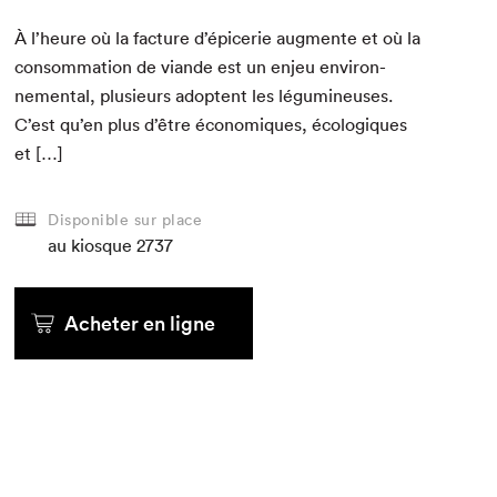
À l’heure où la fac­ture d’épicerie aug­mente et où la
con­som­ma­tion de viande est un enjeu envi­ron­
nemen­tal, plusieurs adoptent les légu­mineuses.
C’est qu’en plus d’être économiques, écologiques
et […]
Disponible sur place
au kiosque
2737
Acheter en ligne