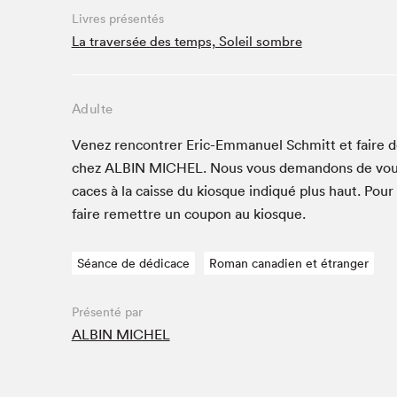
Café La Presse
Livres présentés
Espace Côte-des-Neiges
La traversée des temps, Soleil sombre
Espace jeunesse présenté par Desjardins
Espace Zines
Adulte
La lecture en cadeau
Le grand jeu de lecture à voix haute du Salon du livre
Venez ren­con­tr­er Eric-Emmanuel Schmitt et faire déd
de Montréal
chez
ALBIN
MICHEL
. Nous vous deman­dons de vou
Lettres québécoises au Salon
caces à la caisse du kiosque indiqué plus haut. Pour
Louisiane enracinée et branchée
faire remet­tre un coupon au kiosque.
Mur des illustrateur·rice·s
SLM PRO
Séance de dédicace
Roman canadien et étranger
Zone Manga
Présenté par
ALBIN MICHEL