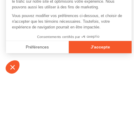
À propos
Contact
Emplois
Devenir bénévo
Espace médias
Vidéos et balad