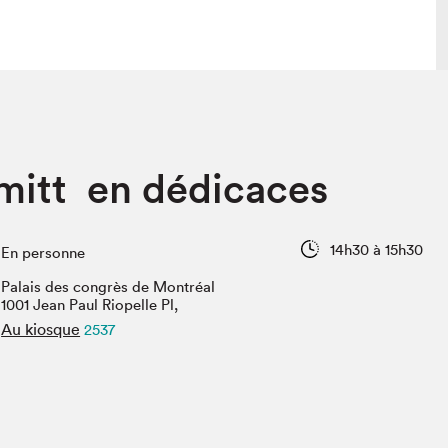
lais
Salon dans la ville et en ligne
mitt en dédicaces
tion
Programmation dans la ville
colaires Hydro-Québec
Programmation en ligne
Vidéos et balados
14h30 à 15h30
En personne
xposant·e·s
Palais des congrès de Montréal
teur·rice·s
1001 Jean Paul Riopelle Pl,
Au kiosque
2537