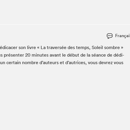
Espace ado | Lis-moi MTL
Espace des tout-petits
Espace Radio-Canada
La cabane à culture
Françai
La Maison des libraires
Le Salon dans ta classe
i­cac­er son livre « La tra­ver­sée des temps, Soleil som­bre »
s présen­ter
20
min­utes avant le début de la séance de dédi­
Liseur Public
 un cer­tain nom­bre d’auteurs et d’autrices, vous devrez vous
Matinées scolaires Hydro-Québec
Narra
Vitrine du Festival littéraire international Metropolis
bleu au SLM