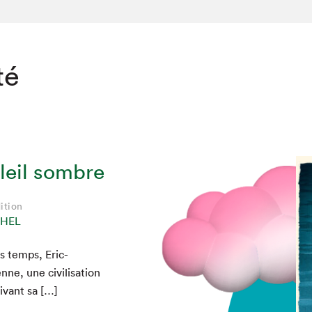
té
leil sombre
ition
CHEL
s temps, Eric-
, une civil­i­sa­tion
iv­ant sa […]