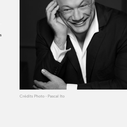
À propos du Salon
Liste des exposant·e·s
Liste des auteur·rice·s
s
Crédits Photo - Pascal Ito