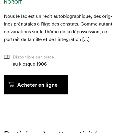
NOROÎT
Nous le lac est un réc­it auto­bi­ographique, des orig­
ines pré­na­tales à l’âge des con­stats. Comme autant
de vari­a­tions sur le thème de la dépos­ses­sion, ce
por­trait de famille et de l’intégration […]
Disponible sur place
au kiosque
1906
Acheter en ligne