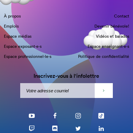
À propos
Contact
Emplois
Devenir bénévole!
Espace médias
Vidéos et balados
Espace exposant·e⋅s
Espace enseignant·e⋅s
Espace professionnel·le⋅s
Politique de confidentialité
Inscrivez-vous à l'infolettre