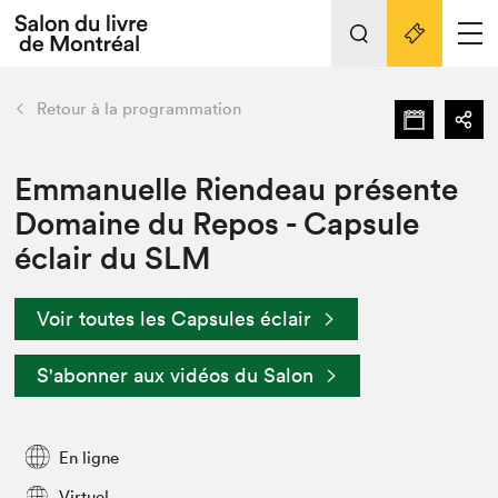
L'événement
Nos activités
retour
Retour à la programmation
Préparer sa visite au Salon
Liens pratiques
Emmanuelle Riendeau présente
Domaine du Repos - Capsule
Préparer sa visite
éclair du SLM
Actualités
Salon au Palais
Voir toutes les Capsules éclair
SLM PRO
Salon dans la ville et en ligne
S'abonner aux vidéos du Salon
Projets partenaires
Espace exposant⋅e⋅s
Espace enseignant·e·s
En ligne
Virtuel