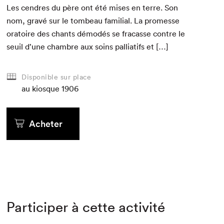
Les cen­dres du père ont été mis­es en terre. Son
nom, gravé sur le tombeau famil­ial. La promesse
ora­toire des chants démod­és se fra­casse con­tre le
seuil d’une cham­bre aux soins pal­li­at­ifs et […]
Disponible sur place
au kiosque
1906
Acheter
Participer à cette activité