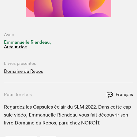
Avec
Emmanuelle Riendeau,
Auteur·rice
Livres présentés
Domaine du Repos
Pour tou⋅te⋅s
Français
Regardez les Cap­sules éclair du
SLM
2022
. Dans cette cap­
sule vidéo, Emmanuelle Rien­deau vous fait décou­vrir son
livre Domaine du Repos, paru chez
NOROÎT
.