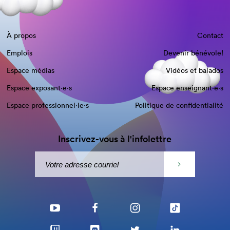
À propos
Contact
Emplois
Devenir bénévole!
Espace médias
Vidéos et balados
Espace exposant·e⋅s
Espace enseignant·e⋅s
Espace professionnel·le⋅s
Politique de confidentialité
Inscrivez-vous à l'infolettre