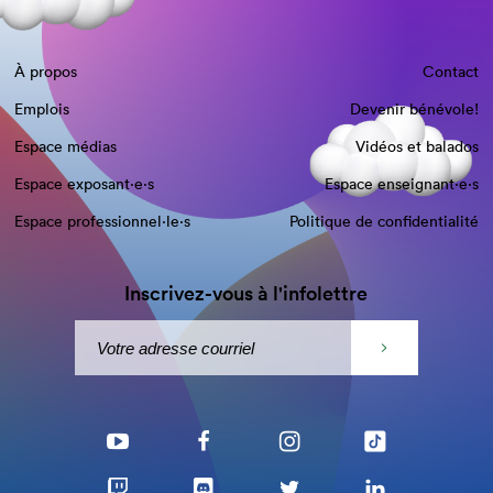
À propos
Contact
Emplois
Devenir bénévole!
Espace médias
Vidéos et balados
Espace exposant·e⋅s
Espace enseignant·e⋅s
Espace professionnel·le⋅s
Politique de confidentialité
Inscrivez-vous à l'infolettre