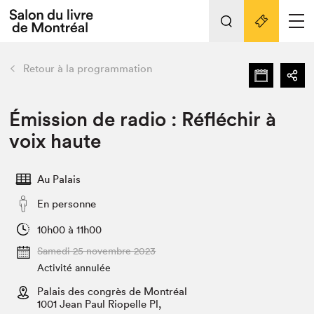
L'événement
Nos activités
retour
Retour à la programmation
Préparer sa visite au Salon
Liens pratiques
Émission de radio : Réfléchir à
voix haute
Préparer sa visite
Actualités
Au Palais
Salon au Palais
En personne
SLM PRO
Salon dans la ville et en ligne
10h00 à 11h00
Samedi 25 novembre 2023
Projets partenaires
Espace exposant⋅e⋅s
Activité annulée
Espace enseignant·e·s
Palais des congrès de Montréal
1001 Jean Paul Riopelle Pl,