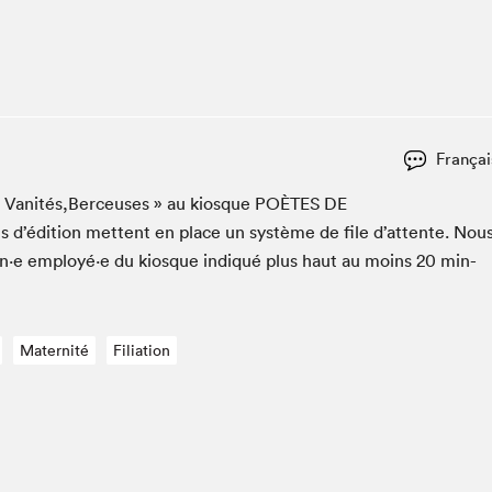
Espace ado | Lis-moi MTL
Espace des tout-petits
Espace Radio-Canada
La cabane à culture
La Maison des libraires
Françai
Le Salon dans ta classe
er « Vanités,Berceuses » au kiosque
POÈTES
DE
Liseur Public
s d’édi­tion met­tent en place un sys­tème de file d’at­tente. Nou
Matinées scolaires Hydro-Québec
un·e employé·e du kiosque indiqué plus haut au moins
20
min­
Narra
Vitrine du Festival littéraire international Metropolis
bleu au SLM
Maternité
Filiation