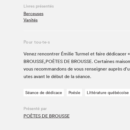
Café La Presse
Livres présentés
Espace Côte-des-Neiges
Berceuses
Vanités
Espace jeunesse présenté par Desjardins
Espace Zines
La lecture en cadeau
Pour tou⋅te⋅s
Le grand jeu de lecture à voix haute du Salon du livre
de Montréal
Venez ren­con­tr­er Émi­lie Turmel et faire dédi­cac­
Lettres québécoises au Salon
BROUSSE
,
POÈTES
DE
BROUSSE
. Cer­taines maison
Louisiane enracinée et branchée
vous recom­man­dons de vous ren­seign­er auprès d’
Mur des illustrateur·rice·s
utes avant le début de la séance.
SLM PRO
Séance de dédicace
Poésie
Littérature québécoise
Zone Manga
Présenté par
POÈTES DE BROUSSE