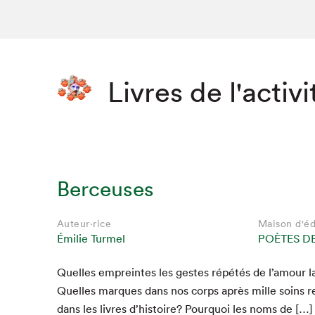
Livres de l'activi
Berceuses
Auteur·rice
Auteur·rice
Auteur·rice
Auteur·rice
Auteur·rice
Auteur·rice
Maison d'éd
Maison d'éd
Maison d'éd
Maison d'éd
Maison d'éd
Maison d'éd
Émilie Turmel
Émilie Turmel
Émilie Turmel
Émilie Turmel
Émilie Turmel
Émilie Turmel
POÈTES D
POÈTES D
POÈTES D
POÈTES D
POÈTES D
POÈTES D
Quelles empreintes les gestes répétés de l’amour lai
Quelles mar­ques dans nos corps après mille soins r
au kiosque
au kiosque
au kiosque
dans les livres d’histoire? Pourquoi les noms de […]