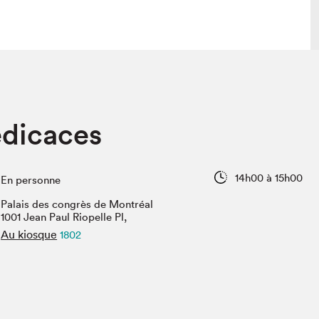
lais
Salon dans la ville et en ligne
édicaces
tion
Programmation dans la ville
colaires Hydro-Québec
Programmation en ligne
Vidéos et balados
14h00 à 15h00
En personne
xposant·e·s
Palais des congrès de Montréal
teur·rice·s
1001 Jean Paul Riopelle Pl,
Au kiosque
1802