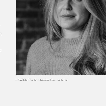
À propos du Salon
Liste des exposant·e·s
Liste des auteur·rice·s
s
s
Crédits Photo - Annie-France Noël