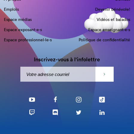
Emplois
Devenir bénévole!
Espace médias
Vidéos et balados
Espace exposant·e⋅s
Espace enseignant·e⋅s
Espace professionnel·le⋅s
Politique de confidentialité
Inscrivez-vous à l'infolettre