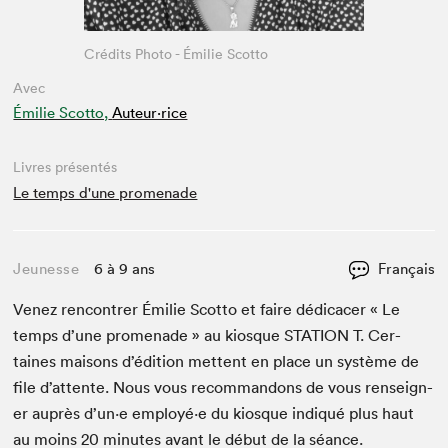
Crédits Photo - Émilie Scotto
Avec
Émilie Scotto,
Auteur·rice
Livres présentés
Le temps d'une promenade
Jeunesse
6 à 9 ans
Français
Venez ren­con­tr­er Émi­lie Scot­to et faire dédi­cac­er « Le
temps d’une prom­e­nade » au kiosque
STA­TION
T. Cer­
taines maisons d’édi­tion met­tent en place un sys­tème de
file d’at­tente. Nous vous recom­man­dons de vous ren­seign­
er auprès d’un·e employé·e du kiosque indiqué plus haut
au moins
20
min­utes avant le début de la séance.