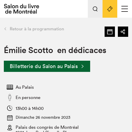
L'événement
Nos activités
retour
Retour à la programmation
Préparer sa visite au Salon
Liens pratiques
Émilie Scotto en dédicaces
Préparer sa visite
Billetterie du Salon au Palais
Actualités
Salon au Palais
Au Palais
SLM PRO
Salon dans la ville et en ligne
En personne
Projets partenaires
13h00 à 14h00
Espace exposant⋅e⋅s
Dimanche 26 novembre 2023
Espace enseignant·e·s
Palais des congrès de Montréal