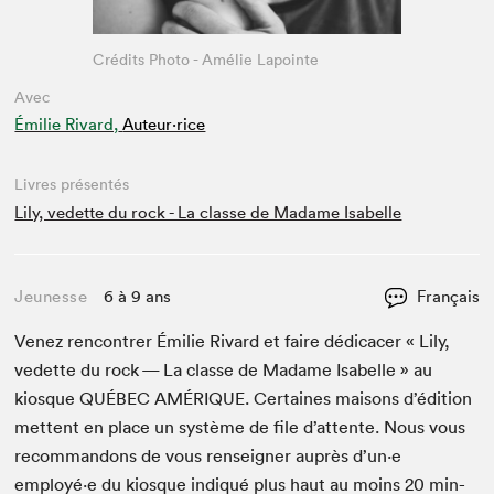
Crédits Photo - Amélie Lapointe
Avec
Émilie Rivard,
Auteur·rice
Livres présentés
Lily, vedette du rock - La classe de Madame Isabelle
Jeunesse
6 à 9 ans
Français
Venez ren­con­tr­er Émi­lie Rivard et faire dédi­cac­er « Lily,
vedette du rock — La classe de Madame Isabelle » au
kiosque
QUÉBEC
AMÉRIQUE
. Cer­taines maisons d’édi­tion
met­tent en place un sys­tème de file d’at­tente. Nous vous
recom­man­dons de vous ren­seign­er auprès d’un·e
employé·e du kiosque indiqué plus haut au moins
20
min­