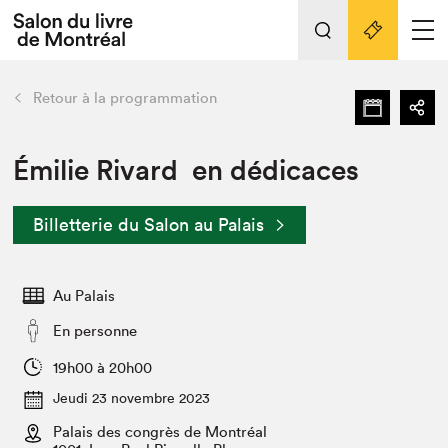
L'événement
Nos activités
retour
Retour à la programmation
Préparer sa visite au Salon
Liens pratiques
Émilie Rivard en dédicaces
Préparer sa visite
Billetterie du Salon au Palais
Actualités
Salon au Palais
Au Palais
SLM PRO
Salon dans la ville et en ligne
En personne
Projets partenaires
19h00 à 20h00
Espace exposant⋅e⋅s
Jeudi 23 novembre 2023
Espace enseignant·e·s
Palais des congrès de Montréal