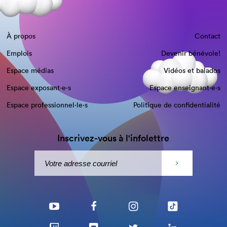
À propos
Contact
Emplois
Devenir bénévole!
Espace médias
Vidéos et balados
Espace exposant·e⋅s
Espace enseignant·e⋅s
Espace professionnel·le⋅s
Politique de confidentialité
Inscrivez-vous à l'infolettre