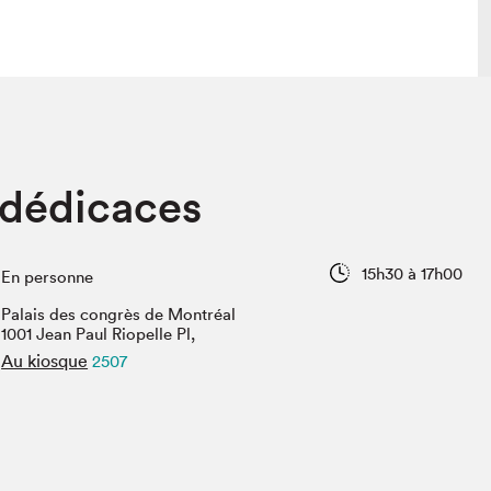
lais
Salon dans la ville et en ligne
 dédicaces
tion
Programmation dans la ville
colaires Hydro-Québec
Programmation en ligne
Vidéos et balados
15h30 à 17h00
En personne
xposant·e·s
Palais des congrès de Montréal
teur·rice·s
1001 Jean Paul Riopelle Pl,
Au kiosque
2507