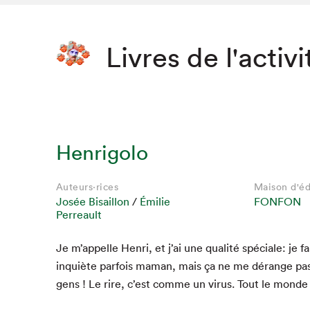
Livres de l'activi
Henrigolo
Auteurs·rices
Maison d'éd
Josée Bisaillon
/
Émilie
FONFON
Perreault
Je m’appelle Hen­ri, et j’ai une qual­ité spé­ciale: je f
inquiète par­fois maman, mais ça ne me dérange pas
gens ! Le rire, c’est comme un virus. Tout le monde