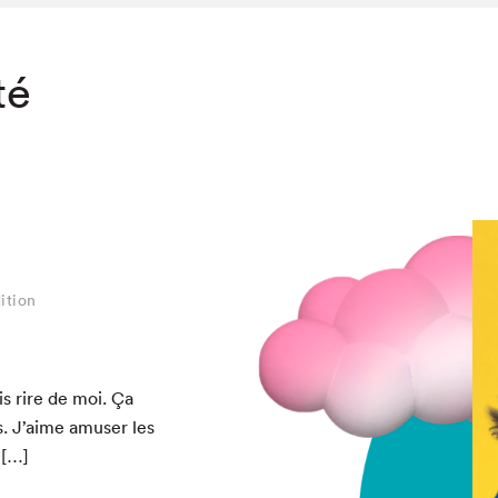
té
ition
ais rire de moi. Ça
. J’aime amuser les
 […]