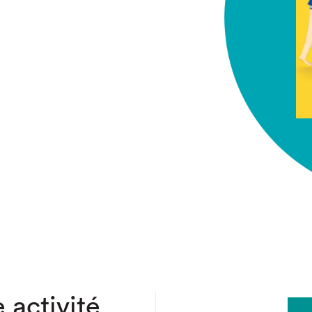
chez-vous?
 activité