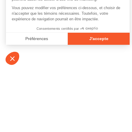
À propos
Contact
Emplois
Devenir bénévo
Espace médias
Vidéos et balad