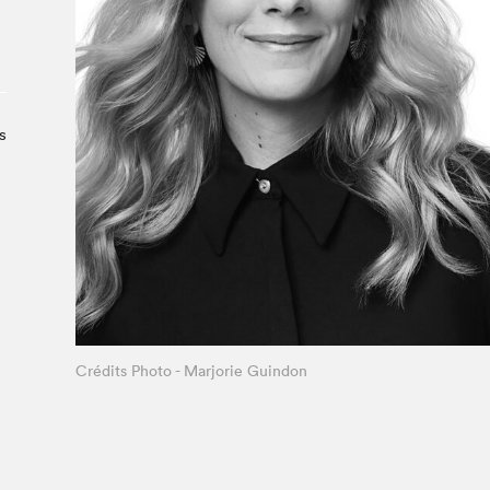
À propos du Salon
Liste des exposant·e·s
Liste des auteur·rice·s
s
Crédits Photo - Marjorie Guindon