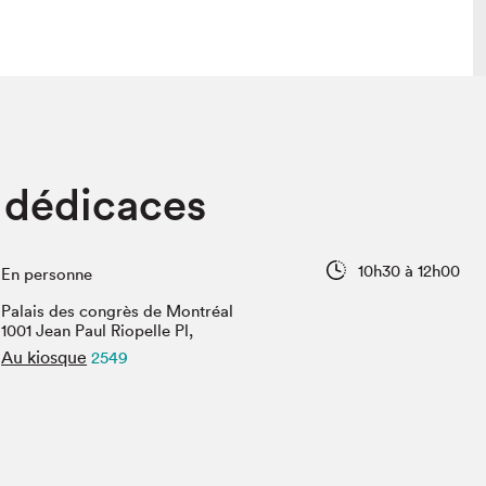
lais
Salon dans la ville et en ligne
 dédicaces
tion
Programmation dans la ville
colaires Hydro-Québec
Programmation en ligne
Vidéos et balados
10h30 à 12h00
En personne
xposant·e·s
Palais des congrès de Montréal
teur·rice·s
1001 Jean Paul Riopelle Pl,
Au kiosque
2549