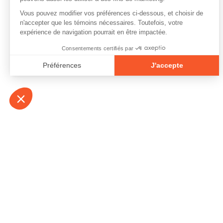
À propos
Contact
Emplois
Devenir bénévo
Espace médias
Vidéos et balad