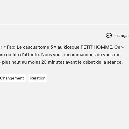
Espace ado | Lis-moi MTL
Espace des tout-petits
Espace Radio-Canada
La cabane à culture
Françai
La Maison des libraires
Le Salon dans ta classe
c­er « Fab: Le cau­cus tome
3
» au kiosque
PETIT
HOMME
. Cer­
ème de file d’at­tente. Nous vous recom­man­dons de vous ren­
Liseur Public
é plus haut au moins
20
min­utes avant le début de la séance.
Matinées scolaires Hydro-Québec
Narra
Changement
Relation
Vitrine du Festival littéraire international Metropolis
bleu au SLM