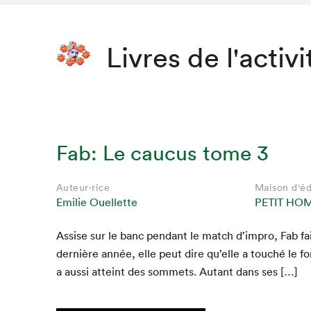
Livres de l'activi
Fab: Le caucus tome 3
Auteur·rice
Maison d'éd
Emilie Ouellette
PETIT HO
Assise sur le banc pen­dant le match d’im­pro, Fab fai
dernière année, elle peut dire qu’elle a touché le fon
a aus­si atteint des som­mets. Autant dans ses […]