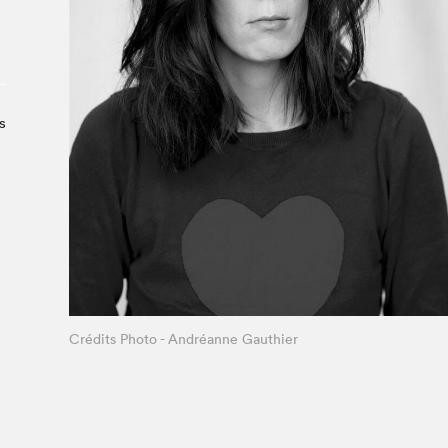
À propos du Salon
Liste des exposant·e·s
Liste des auteur·rice·s
s
Crédits Photo - Andréanne Gauthier