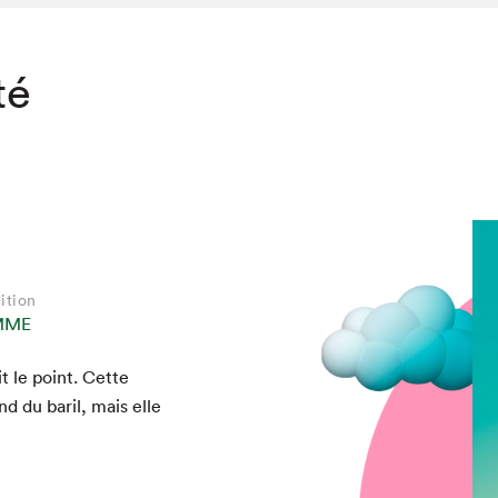
té
ition
MME
t le point. Cette
d du bar­il, mais elle