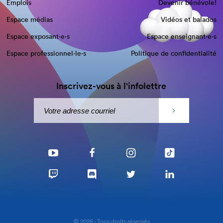
Emplois
Devenir bénévole!
Espace médias
Vidéos et balados
Espace exposant·e⋅s
Espace enseignant·e⋅s
Espace professionnel·le⋅s
Politique de confidentialité
Inscrivez-vous à l'infolettre
© 2026 - Tous droits réservés