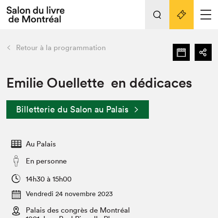
L'événement
Nos activités
retour
Retour à la programmation
Préparer sa visite au Salon
Liens pratiques
Emilie Ouellette en dédicaces
Préparer sa visite
Billetterie du Salon au Palais
Actualités
Salon au Palais
Au Palais
SLM PRO
Salon dans la ville et en ligne
En personne
Projets partenaires
14h30 à 15h00
Espace exposant⋅e⋅s
Vendredi 24 novembre 2023
Espace enseignant·e·s
Palais des congrès de Montréal