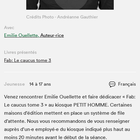
Crédits Photo - Andréanne Gauthier
Avec
Emilie Ouellette,
Auteur·rice
Livres présentés
Fab: Le caucus tome 3
Jeunesse
14 à 17 ans
Français
Venez ren­con­tr­er Emi­lie Ouel­lette et faire dédi­cac­er « Fab:
Le cau­cus tome
3
» au kiosque
PETIT
HOMME
. Cer­taines
maisons d’édi­tion met­tent en place un sys­tème de file
d’at­tente. Nous vous recom­man­dons de vous ren­seign­er
auprès d’un·e employé·e du kiosque indiqué plus haut au
moins
20
min­utes avant le début de la séance.