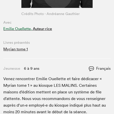
Crédits Photo - Andréanne Gauthier
Avec
Emilie Ouellette,
Auteur·rice
Livres présentés
Myrian tome 1
Jeunesse
6 à 9 ans
Français
Venez ren­con­tr­er Emi­lie Ouel­lette et faire dédi­cac­er «
Myr­i­an tome
1
» au kiosque
LES
MALINS
. Cer­taines
maisons d’édi­tion met­tent en place un sys­tème de file
d’at­tente. Nous vous recom­man­dons de vous ren­seign­er
auprès d’un·e employé·e du kiosque indiqué plus haut au
moins
20
min­utes avant le début de la séance.