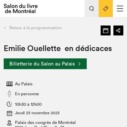
L'événement
Nos activités
retour
Retour à la programmation
Préparer sa visite au Salon
Liens pratiques
Emilie Ouellette en dédicaces
Préparer sa visite
Billetterie du Salon au Palais
Actualités
Salon au Palais
Au Palais
SLM PRO
Salon dans la ville et en ligne
En personne
Projets partenaires
10h30 à 12h00
Espace exposant⋅e⋅s
Jeudi 23 novembre 2023
Espace enseignant·e·s
Palais des congrès de Montréal