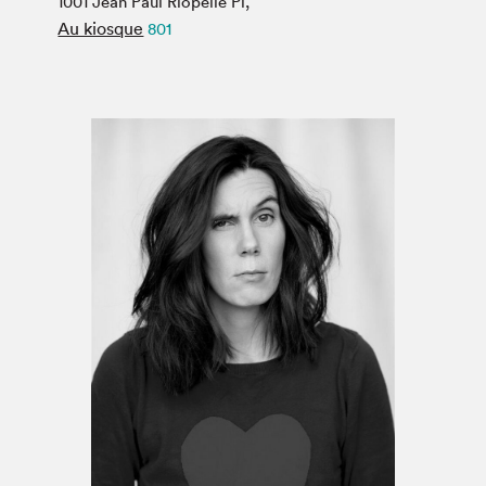
1001 Jean Paul Riopelle Pl,
Espace médias
Au kiosque
801