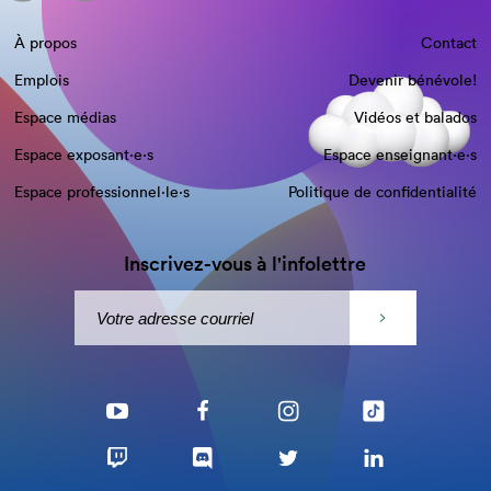
À propos
Contact
Emplois
Devenir bénévole!
Espace médias
Vidéos et balados
Espace exposant·e⋅s
Espace enseignant·e⋅s
Espace professionnel·le⋅s
Politique de confidentialité
Inscrivez-vous à l'infolettre