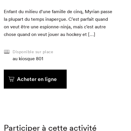
Enfant du milieu d’une famille de cinq, Myr­i­an passe
la plu­part du temps inaperçue. C’est par­fait quand
on veut être une espi­onne-nin­ja, mais c’est autre
chose quand on veut jouer au hock­ey et […]
Disponible sur place
au kiosque
801
Acheter en ligne
Participer à cette activité