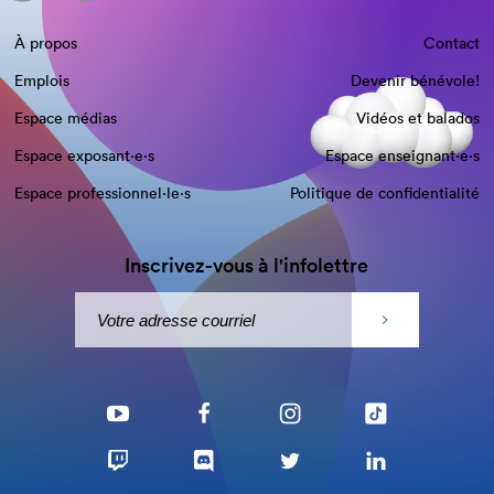
À propos
Contact
Emplois
Devenir bénévole!
Espace médias
Vidéos et balados
Espace exposant·e⋅s
Espace enseignant·e⋅s
Espace professionnel·le⋅s
Politique de confidentialité
Inscrivez-vous à l'infolettre