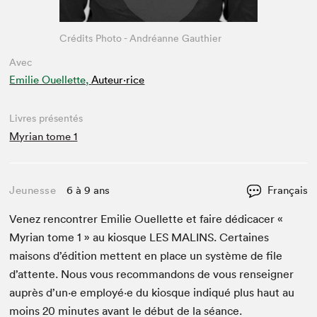
Crédits Photo - Andréanne Gauthier
Avec
Emilie Ouellette,
Auteur·rice
Livres présentés
Myrian tome 1
Jeunesse
6 à 9 ans
Français
Venez ren­con­tr­er Emi­lie Ouel­lette et faire dédi­cac­er «
Myr­i­an tome
1
» au kiosque
LES
MALINS
. Cer­taines
maisons d’édi­tion met­tent en place un sys­tème de file
d’at­tente. Nous vous recom­man­dons de vous ren­seign­er
auprès d’un·e employé·e du kiosque indiqué plus haut au
moins
20
min­utes avant le début de la séance.