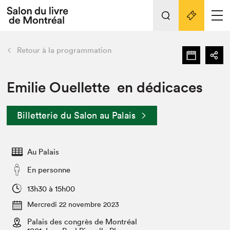
L'événement
Nos activités
retour
Retour à la programmation
Préparer sa visite au Salon
Liens pratiques
Emilie Ouellette en dédicaces
Préparer sa visite
Billetterie du Salon au Palais
Actualités
Salon au Palais
Au Palais
SLM PRO
Salon dans la ville et en ligne
En personne
Projets partenaires
13h30 à 15h00
Espace exposant⋅e⋅s
Mercredi 22 novembre 2023
Espace enseignant·e·s
Palais des congrès de Montréal