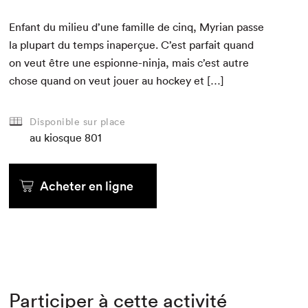
Enfant du milieu d’une famille de cinq, Myr­i­an passe
la plu­part du temps inaperçue. C’est par­fait quand
on veut être une espi­onne-nin­ja, mais c’est autre
chose quand on veut jouer au hock­ey et […]
Disponible sur place
au kiosque
801
Acheter en ligne
Participer à cette activité