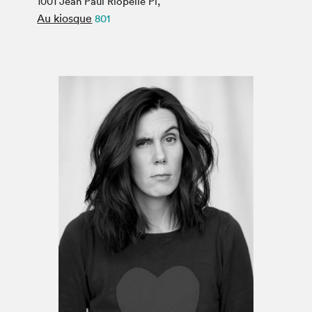
1001 Jean Paul Riopelle Pl,
Espace médias
Au kiosque
801