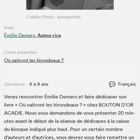
Crédits Photo - autoportrait
Avec
Émilie Demers,
Auteur·rice
Livres présentés
Où naitront les hirondeaux ?
Jeunesse
6 à 9 ans
Français
Venez ren­con­tr­er Émi­lie Demers et faire dédi­cac­er son
livre « Où naitront les hiron­deaux ? » chez
BOU­TON
D’OR
ACADIE
. Nous vous deman­dons de vous présen­ter
20
min­
utes avant le début de la séance de dédi­caces à la caisse
du kiosque indiqué plus haut. Pour un cer­tain nom­bre
d’auteurs et d’autrices, vous devrez vous faire remet­tre un