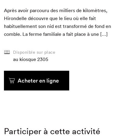
Après avoir par­cou­ru des mil­liers de kilo­mètres,
Hiron­delle décou­vre que le lieu où elle fait
habituelle­ment son nid est trans­for­mé de fond en
comble. La ferme famil­iale a fait place à une […]
Disponible sur place
au kiosque
2305
Acheter en ligne
Participer à cette activité