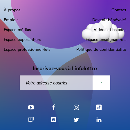
À propos
Contact
Emplois
Devenir bénévole!
Espace médias
Vidéos et balados
Espace exposant·e⋅s
Espace enseignant·e⋅s
Espace professionnel·le⋅s
Politique de confidentialité
Inscrivez-vous à l'infolettre