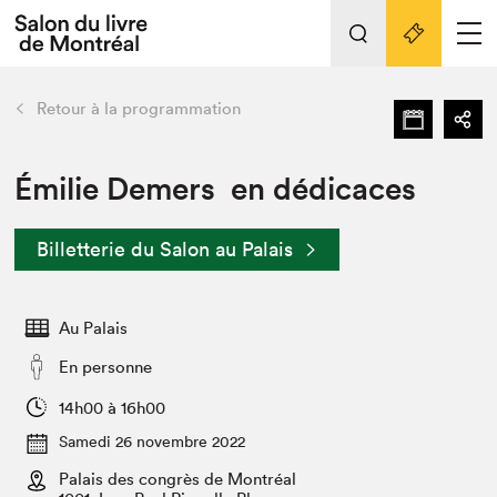
L'événement
Nos activités
retour
Retour à la programmation
Préparer sa visite au Salon
Liens pratiques
Émilie Demers en dédicaces
Préparer sa visite
Billetterie du Salon au Palais
Actualités
Salon au Palais
Au Palais
SLM PRO
Salon dans la ville et en ligne
En personne
Projets partenaires
14h00 à 16h00
Espace exposant⋅e⋅s
Samedi 26 novembre 2022
Espace enseignant·e·s
Palais des congrès de Montréal