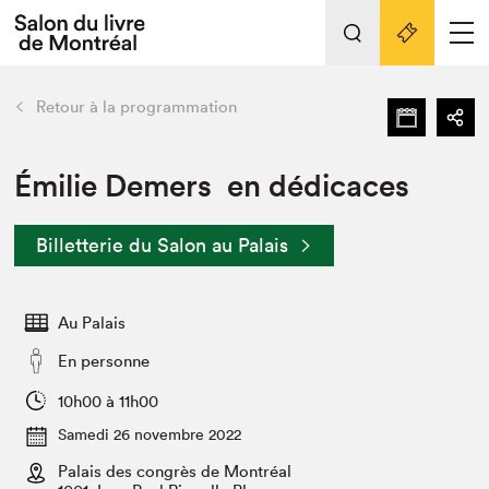
L'événement
Nos activités
retour
Retour à la programmation
Préparer sa visite au Salon
Liens pratiques
Émilie Demers en dédicaces
Préparer sa visite
Billetterie du Salon au Palais
Actualités
Salon au Palais
Au Palais
SLM PRO
Salon dans la ville et en ligne
En personne
Projets partenaires
10h00 à 11h00
Espace exposant⋅e⋅s
Samedi 26 novembre 2022
Espace enseignant·e·s
Palais des congrès de Montréal