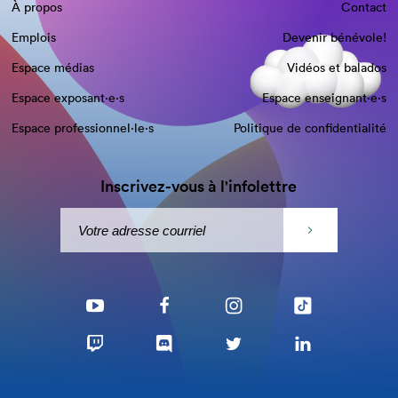
À propos
Contact
Emplois
Devenir bénévole!
Espace médias
Vidéos et balados
Espace exposant·e⋅s
Espace enseignant·e⋅s
Espace professionnel·le⋅s
Politique de confidentialité
Inscrivez-vous à l'infolettre