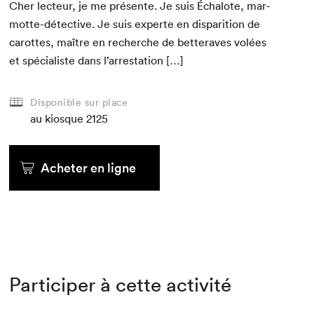
Cher lecteur, je me présente. Je suis Échalote, mar­
motte-détec­tive. Je suis experte en dis­pari­tion de
carottes, maître en recherche de bet­ter­aves volées
et spé­cial­iste dans l’arrestation […]
Disponible sur place
au kiosque
2125
Acheter en ligne
Participer à cette activité