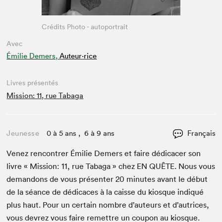
Crédits Photo - autoportrait
Avec
Émilie Demers,
Auteur·rice
Livres présentés
Mission: 11, rue Tabaga
Jeunesse
0 à 5 ans , 6 à 9 ans
Français
Venez ren­con­tr­er Émi­lie Demers et faire dédi­cac­er son
livre « Mis­sion:
11
, rue Taba­ga » chez
EN
QUÊTE
. Nous vous
deman­dons de vous présen­ter
20
min­utes avant le début
de la séance de dédi­caces à la caisse du kiosque indiqué
plus haut. Pour un cer­tain nom­bre d’auteurs et d’autrices,
vous devrez vous faire remet­tre un coupon au kiosque.