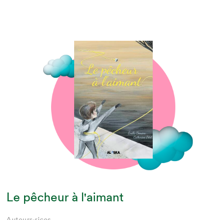
Le pêcheur à l'aimant
Auteurs·rices