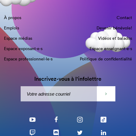
À propos
Contact
Emplois
Devenir bénévole!
Espace médias
Vidéos et balados
Espace exposant·e⋅s
Espace enseignant·e⋅s
Espace professionnel·le⋅s
Politique de confidentialité
Inscrivez-vous à l'infolettre