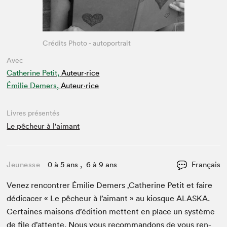
Crédits Photo - autoportrait
Avec
Catherine Petit,
Auteur·rice
Émilie Demers,
Auteur·rice
Livres présentés
Le pêcheur à l'aimant
Jeunesse
0 à 5 ans , 6 à 9 ans
Français
Venez ren­con­tr­er Émi­lie Demers
‚
Cather­ine Petit et faire
dédi­cac­er « Le pêcheur à l’aimant » au kiosque
ALAS­KA
.
Cer­taines maisons d’édi­tion met­tent en place un sys­tème
de file d’at­tente. Nous vous recom­man­dons de vous ren­