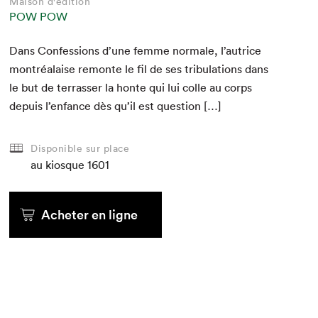
Maison d'édition
POW POW
Dans Con­fes­sions d’une femme nor­male, l’autrice
mon­tréalaise remonte le fil de ses tribu­la­tions dans
le but de ter­rass­er la honte qui lui colle au corps
depuis l’enfance dès qu’il est question […]
Disponible sur place
au kiosque
1601
Acheter en ligne