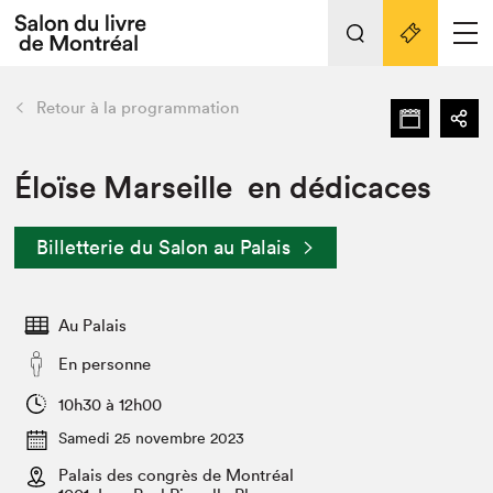
L'événement
Nos activités
retour
Retour à la programmation
Préparer sa visite au Salon
Liens pratiques
Éloïse Marseille en dédicaces
Préparer sa visite
Billetterie du Salon au Palais
Actualités
Salon au Palais
Au Palais
SLM PRO
Salon dans la ville et en ligne
En personne
Projets partenaires
10h30 à 12h00
Espace exposant⋅e⋅s
Samedi 25 novembre 2023
Espace enseignant·e·s
Palais des congrès de Montréal