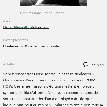
Crédits Photo - Prune Paycha
Avec
Éloïse Marseille,
Auteur·rice
Livres présentés
Confessions d'une femme normale
Adulte
Français
Venez ren­con­tr­er Éloïse Mar­seille et faire dédi­cac­er «
Con­fes­sions d’une femme nor­male » au kiosque
POW
POW
. Cer­taines maisons d’édi­tion met­tent en place un
sys­tème de file d’at­tente. Nous vous recom­man­dons de
vous ren­seign­er auprès d’un·e employé·e du kiosque
indiqué plus haut au moins
20
min­utes avant le début de la