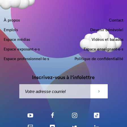
À propos
Contact
Emplois
Devenir bénévole!
Espace médias
Vidéos et balados
Espace exposant·e⋅s
Espace enseignant·e⋅s
Espace professionnel·le⋅s
Politique de confidentialité
Inscrivez-vous à l'infolettre