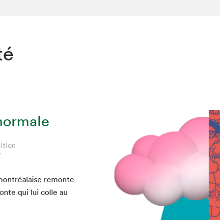
té
normale
ition
W
mon­tréalaise remonte
 honte qui lui colle au