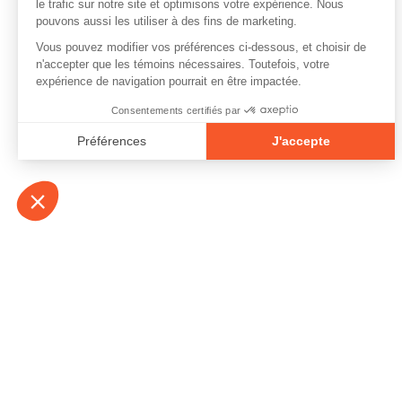
À propos
Contact
Emplois
Devenir bénévo
Espace médias
Vidéos et balad