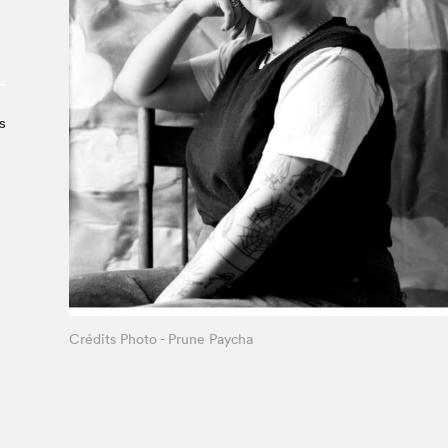
À propos du Salon
Liste des exposant·e·s
Liste des auteur·rice·s
s
Crédits Photo - Prune Paycha