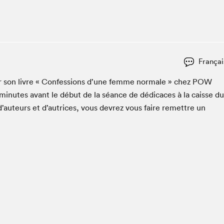
Espace ado | Lis-moi MTL
Espace des tout-petits
Espace Radio-Canada
La cabane à culture
Françai
La Maison des libraires
Le Salon dans ta classe
c­er son livre « Con­fes­sions d’une femme nor­male » chez
POW
min­utes avant le début de la séance de dédi­caces à la caisse du
Liseur Public
d’auteurs et d’autrices, vous devrez vous faire remet­tre un
Matinées scolaires Hydro-Québec
Narra
Vitrine du Festival littéraire international Metropolis
bleu au SLM