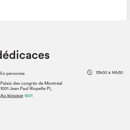
lais
Salon dans la ville et en ligne
 dédicaces
tion
Programmation dans la ville
colaires Hydro-Québec
Programmation en ligne
Vidéos et balados
13h00 à 14h30
En personne
xposant·e·s
Palais des congrès de Montréal
teur·rice·s
1001 Jean Paul Riopelle Pl,
Au kiosque
1601