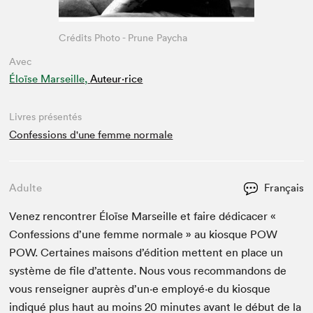
Crédits Photo - Prune Paycha
Avec
Éloïse Marseille,
Auteur·rice
Livres présentés
Confessions d'une femme normale
Adulte
Français
Venez ren­con­tr­er Éloïse Mar­seille et faire dédi­cac­er «
Con­fes­sions d’une femme nor­male » au kiosque
POW
POW
. Cer­taines maisons d’édi­tion met­tent en place un
sys­tème de file d’at­tente. Nous vous recom­man­dons de
vous ren­seign­er auprès d’un·e employé·e du kiosque
indiqué plus haut au moins
20
min­utes avant le début de la