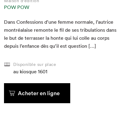
Maison d'édition
POW POW
Dans Con­fes­sions d’une femme nor­male, l’autrice
mon­tréalaise remonte le fil de ses tribu­la­tions dans
le but de ter­rass­er la honte qui lui colle au corps
depuis l’enfance dès qu’il est question […]
Disponible sur place
au kiosque
1601
Acheter en ligne