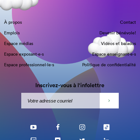
À propos
Contact
Emplois
Devenir bénévole!
Espace médias
Vidéos et balados
Espace exposant·e⋅s
Espace enseignant·e⋅s
Espace professionnel·le⋅s
Politique de confidentialité
Inscrivez-vous à l'infolettre