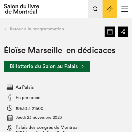
L'événement
Nos activités
retour
Retour à la programmation
Préparer sa visite au Salon
Liens pratiques
Éloïse Marseille en dédicaces
Préparer sa visite
Billetterie du Salon au Palais
Actualités
Salon au Palais
Au Palais
SLM PRO
Salon dans la ville et en ligne
En personne
Projets partenaires
19h30 à 21h00
Espace exposant⋅e⋅s
Jeudi 23 novembre 2023
Espace enseignant·e·s
Palais des congrès de Montréal