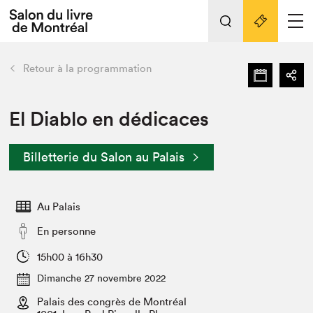
L'événement
Nos activités
retour
Retour à la programmation
Préparer sa visite au Salon
Liens pratiques
El Diablo en dédicaces
Préparer sa visite
Billetterie du Salon au Palais
Actualités
Salon au Palais
Au Palais
SLM PRO
Salon dans la ville et en ligne
En personne
Projets partenaires
15h00 à 16h30
Espace exposant⋅e⋅s
Dimanche 27 novembre 2022
Espace enseignant·e·s
Palais des congrès de Montréal