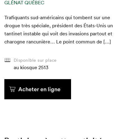
GLÉNAT QUÉBEC
GLÉNAT QUÉBEC
GLÉNAT QUÉBEC
GLÉNAT QUÉBEC
GLÉNAT QUÉBEC
GLÉNAT QUÉBEC
Trafi­quants sud-améri­cains qui tombent sur une
drogue très spé­ciale, prési­dent des États-Unis un
tan­ti­net insta­ble qui voit des inva­sions partout et
charogne ran­cu­nière… Le point com­mun de […]
Disponible sur place
au kiosque
au kiosque
au kiosque
au kiosque
au kiosque
au kiosque
2513
Acheter en ligne
Acheter en ligne
Acheter en ligne
Acheter en ligne
Acheter en ligne
Acheter en ligne