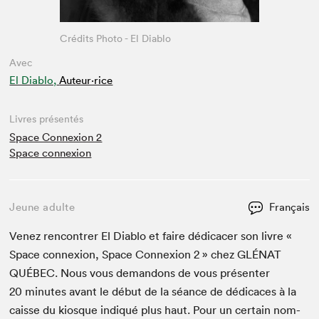
Crédits Photo - El Diablo
Avec
El Diablo,
Auteur·rice
Livres présentés
Space Connexion 2
Space connexion
Jeune adulte
Français
Venez ren­con­tr­er El Dia­blo et faire dédi­cac­er son livre «
Space con­nex­ion, Space Con­nex­ion
2
» chez
GLÉ­NAT
QUÉBEC
. Nous vous deman­dons de vous présen­ter
20
min­utes avant le début de la séance de dédi­caces à la
caisse du kiosque indiqué plus haut. Pour un cer­tain nom­