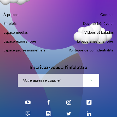
À propos
Contact
Emplois
Devenir bénévole!
Espace médias
Vidéos et balados
Espace exposant·e⋅s
Espace enseignant·e⋅s
Espace professionnel·le⋅s
Politique de confidentialité
Inscrivez-vous à l'infolettre