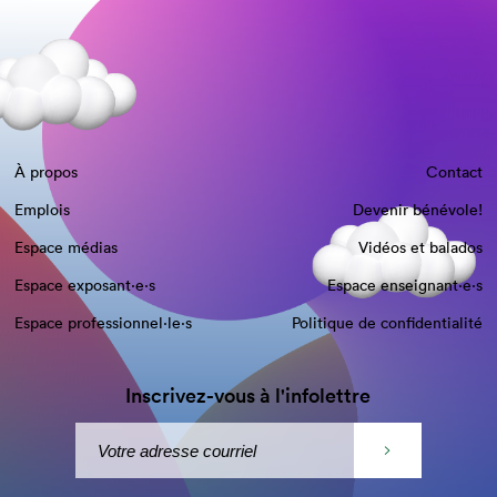
À propos
Contact
Emplois
Devenir bénévole!
Espace médias
Vidéos et balados
Espace exposant·e⋅s
Espace enseignant·e⋅s
Espace professionnel·le⋅s
Politique de confidentialité
Inscrivez-vous à l'infolettre