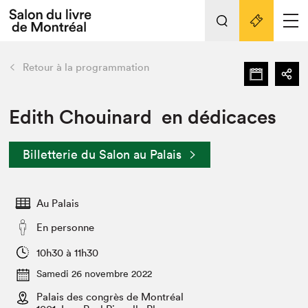
L'événement
Nos activités
retour
Retour à la programmation
Préparer sa visite au Salon
Liens pratiques
Edith Chouinard en dédicaces
Préparer sa visite
Billetterie du Salon au Palais
Actualités
Salon au Palais
Au Palais
SLM PRO
Salon dans la ville et en ligne
En personne
Projets partenaires
10h30 à 11h30
Espace exposant⋅e⋅s
Samedi 26 novembre 2022
Espace enseignant·e·s
Palais des congrès de Montréal