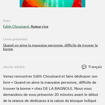
Avec
Edith Chouinard,
Auteur·rice
Livres présentés
Quand on aime la mauvaise personne, difficile de trouver la
bonne
Jeune adulte
Français
Venez ren­con­tr­er Edith Chouinard et faire dédi­cac­er son
livre « Quand on aime la mau­vaise per­son­ne, dif­fi­cile de
trou­ver la bonne » chez
DE
LA
BAG­NOLE
. Nous vous
deman­dons de vous présen­ter
20
min­utes avant le début
de la séance de dédi­caces à la caisse du kiosque indiqué