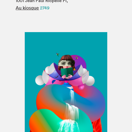
1001 Jean Paul Riopelle Pl,
Espace médias
Au kiosque
2749