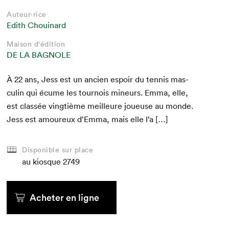
Auteur·rice
Edith Chouinard
Maison d'édition
DE LA BAGNOLE
À
22
ans, Jess est un ancien espoir du ten­nis mas­
culin qui écume les tournois mineurs. Emma, elle,
est classée vingtième meilleure joueuse au monde.
Jess est amoureux d’Em­ma, mais elle l’a […]
Disponible sur place
au kiosque
2749
Acheter en ligne