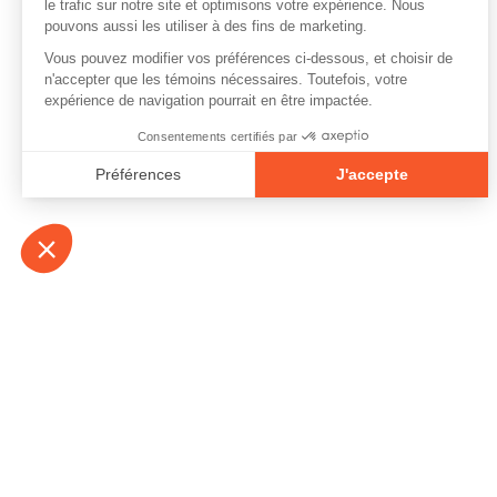
À propos
Contact
Emplois
Devenir bénévo
Espace médias
Vidéos et balad