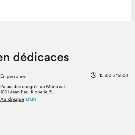
lais
Salon dans la ville et en ligne
en dédicaces
tion
Programmation dans la ville
colaires Hydro-Québec
Programmation en ligne
Vidéos et balados
15h00 à 16h00
En personne
xposant·e·s
Palais des congrès de Montréal
teur·rice·s
1001 Jean Paul Riopelle Pl,
Au kiosque
1313B