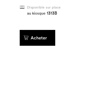
Disponible sur place
Que cher
1313B
au kiosque
Acheter