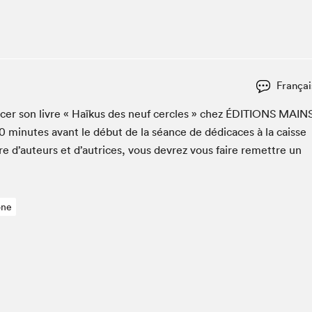
Espace ado | Lis-moi MTL
Espace des tout-petits
Espace Radio-Canada
La cabane à culture
Françai
La Maison des libraires
Le Salon dans ta classe
c­er son livre « Haïkus des neuf cer­cles » chez
ÉDI­TIONS
MAIN
0
min­utes avant le début de la séance de dédi­caces à la caisse
Liseur Public
re d’auteurs et d’autrices, vous devrez vous faire remet­tre un
Matinées scolaires Hydro-Québec
Narra
Vitrine du Festival littéraire international Metropolis
bleu au SLM
one