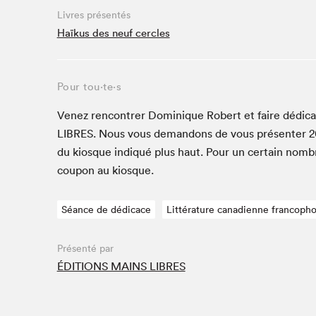
Café La Presse
Livres présentés
Espace Côte-des-Neiges
Haïkus des neuf cercles
Espace jeunesse présenté par Desjardins
Espace Zines
Pour tou⋅te⋅s
La lecture en cadeau
Le grand jeu de lecture à voix haute du Salon du livre
Venez ren­con­tr­er Dominique Robert et faire dédi­ca
de Montréal
LIBRES
. Nous vous deman­dons de vous présen­ter
2
Lettres québécoises au Salon
du kiosque indiqué plus haut. Pour un cer­tain nom­b
Louisiane enracinée et branchée
coupon au kiosque.
Mur des illustrateur·rice·s
SLM PRO
Séance de dédicace
Littérature canadienne francoph
Zone Manga
Présenté par
ÉDITIONS MAINS LIBRES