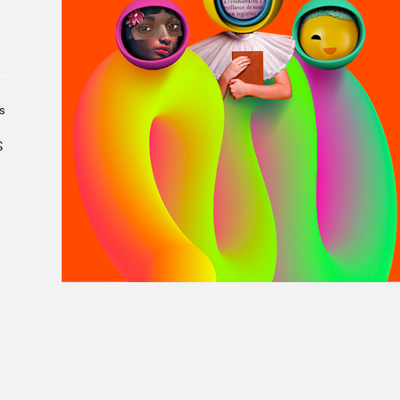
À propos du Salon
Liste des exposant·e·s
Liste des auteur·rice·s
s
S