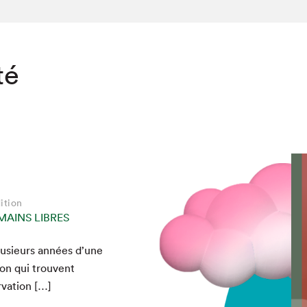
té
ition
MAINS LIBRES
usieurs années d’une
ion qui trou­vent
rvation […]